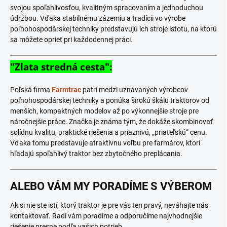
svojou spoľahlivosťou, kvalitným spracovaním a jednoduchou
údržbou. Vďaka stabilnému zázemiu a tradícii vo výrobe
poľnohospodárskej techniky predstavujú ich stroje istotu, na ktorú
sa môžete oprieť pri každodennej práci.
"Zlata stredná cesta":
Poľská firma
Farmtrac
patrí medzi uznávaných výrobcov
poľnohospodárskej techniky a ponúka širokú škálu traktorov od
menších, kompaktných modelov až po výkonnejšie stroje pre
náročnejšie práce. Značka je známa tým, že dokáže skombinovať
solídnu kvalitu, praktické riešenia a priaznivú, „priateľskú“ cenu.
Vďaka tomu predstavuje atraktívnu voľbu pre farmárov, ktorí
hľadajú spoľahlivý traktor bez zbytočného preplácania.
ALEBO VÁM MY PORADÍME S VÝBEROM
Ak si nie ste istí, ktorý traktor je pre vás ten pravý, neváhajte nás
kontaktovať. Radi vám poradíme a odporučíme najvhodnejšie
riešenie presne podľa vašich potrieb.