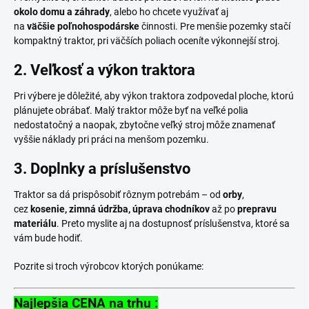
okolo domu a záhrady
, alebo ho chcete využívať aj
na
väčšie
poľnohospodárske
činnosti. Pre menšie pozemky stačí
kompaktný traktor, pri väčších poliach oceníte výkonnejší stroj.
2. Veľkosť a výkon traktora
Pri výbere je dôležité, aby výkon traktora zodpovedal ploche, ktorú
plánujete obrábať. Malý traktor môže byť na veľké polia
nedostatočný a naopak, zbytočne veľký stroj môže znamenať
vyššie náklady pri práci na menšom pozemku.
3. Doplnky a príslušenstvo
Traktor sa dá prispôsobiť rôznym potrebám – od
orby
,
cez
kosenie, zimná údržba, úprava chodníkov
až po
prepravu
materiálu
. Preto myslite aj na dostupnosť príslušenstva, ktoré sa
vám bude hodiť.
Pozrite si troch výrobcov ktorých ponúkame:
Najlepšia CENA na trhu :