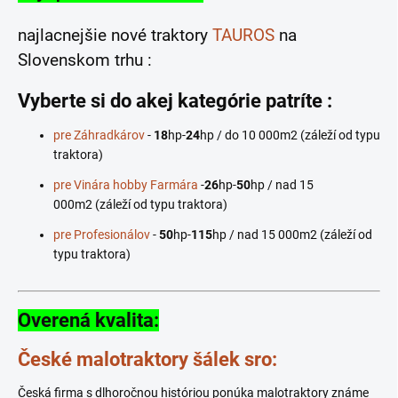
najlacnejšie nové traktory
TAUROS
na
Slovenskom trhu :
Vyberte si do akej kategórie patríte :
pre Záhradkárov
-
18
hp-
24
hp / do 10 000m2 (záleží od typu
traktora)
pre Vinára hobby Farmára
-
26
hp-
50
hp / nad 15
000m2
(záleží od typu traktora)
pre Profesionálov
-
50
hp-
115
hp / nad 15 000m2 (záleží od
typu traktora)
Overená kvalita:
České malotraktory šálek sro:
Česká firma s dlhoročnou históriou ponúka malotraktory známe