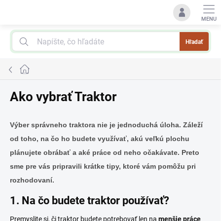
Prejsť
na
obsah
Hľadať
Domov
Ako vybrať Traktor
Výber správneho traktora nie je jednoduchá úloha. Záleží
od toho, na čo ho budete využívať, akú veľkú plochu
plánujete obrábať a aké práce od neho očakávate. Preto
sme pre vás pripravili krátke tipy, ktoré vám pomôžu pri
rozhodovaní.
1. Na čo budete traktor používať?
Premyslite si, či traktor budete potrebovať len na
menšie práce