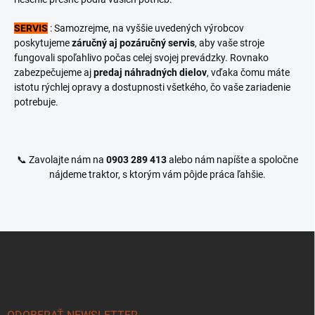
SERVIS
: Samozrejme, na vyššie uvedených výrobcov
poskytujeme
záručný aj pozáručný servis
, aby vaše stroje
fungovali spoľahlivo počas celej svojej prevádzky. Rovnako
zabezpečujeme aj
predaj náhradných dielov
, vďaka čomu máte
istotu rýchlej opravy a dostupnosti všetkého, čo vaše zariadenie
potrebuje.
📞 Zavolajte nám na
0903 289 413
alebo nám napíšte a spoločne
nájdeme traktor, s ktorým vám pôjde práca ľahšie.
Z
á
p
ä
t