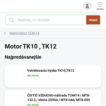
Prejsť
na
obsah
Hľadať
Malotraktor TZ4K14
Motor TK10 , TK12
Najpredávanejšie
Vstrekovacia tryska TK10,TK12
SKLADOM
ČISTIČ VZDUCHU-náhrada TZ4K14 / MT8-
132.2 / slávia 2S90A / MT8-046/ MT8-050
SKLADOM