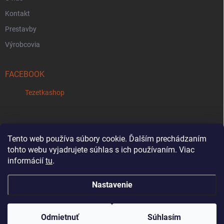
Kontakt
Prestavby
Výrobcovia
FACEBOOK
Tezetkashop
Tento web používa súbory cookie. Ďalším prechádzaním
tohto webu vyjadrujete súhlas s ich používaním. Viac
Reklamačný formulár
informácií
tu
.
Nastavenie
Oznam: Počas letnej sezóny bude od 18. 7. do
31. 8. každú sobotu predajňa zatvorená.
Copyright 2026
Tezetkashop
. Všetky práva vyhradené.
Ďakujeme za pochopenie a tešíme sa na vašu
Odmietnuť
Súhlasím