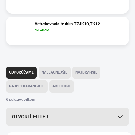
Vstrekovacia trubka TZ4K10,TK12
SKLADOM
R
a
ODPORÚČAME
NAJLACNEJŠIE
NAJDRAHŠIE
d
e
NAJPREDÁVANEJŠIE
ABECEDNE
n
i
6
položiek celkom
e
p
OTVORIŤ FILTER
r
o
d
V