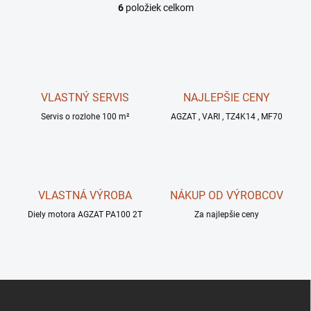
6
položiek celkom
O
v
l
á
d
a
c
VLASTNÝ SERVIS
NAJLEPŠIE CENY
i
Servis o rozlohe 100 m²
e
AGZAT , VARI , TZ4K14 , MF70
p
r
v
k
y
VLASTNÁ VÝROBA
NÁKUP OD VÝROBCOV
v
ý
Diely motora AGZAT PA100 2T
Za najlepšie ceny
p
i
s
u
Z
á