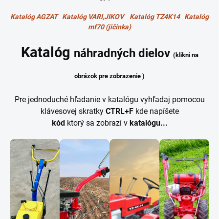
Katalóg AGZAT
Katalóg VARI,JIKOV
Katalóg TZ4K14
Katalóg
mf70 (jičinka)
Katalóg
náhradných dielov
(klikni na
obrázok pre zobrazenie )
Pre jednoduché hľadanie v katalógu vyhľadaj pomocou
klávesovej skratky
CTRL+F
kde napíšete
kód
ktorý sa zobrazí v
katalógu...