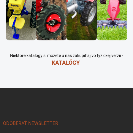
Niektoré katalógy si môžete u nás zakúpiť aj vo fyzickej verzii -
KATALÓGY
Z
á
p
ä
t
i
ODOBERAŤ NEWSLETTER
e