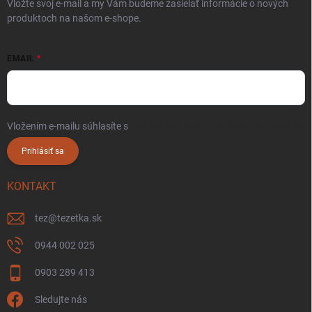
Vložte svoj e-mail a my Vám budeme zasielať informácie o nových
produktoch na našom e-shope.
EMAIL
Vložením e-mailu súhlasíte s
podmienkami ochrany osobných údajov
Prihlásiť sa
KONTAKT
tez
@
tezetka.sk
0944 002 025
0903 289 413
Sledujte nás