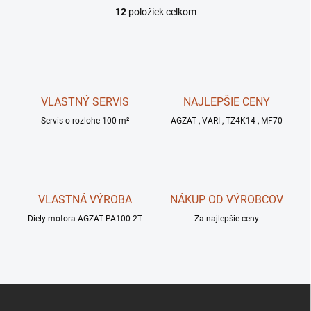
12
položiek celkom
O
v
l
á
d
a
c
VLASTNÝ SERVIS
NAJLEPŠIE CENY
i
Servis o rozlohe 100 m²
e
AGZAT , VARI , TZ4K14 , MF70
p
r
v
k
y
VLASTNÁ VÝROBA
NÁKUP OD VÝROBCOV
v
ý
Diely motora AGZAT PA100 2T
Za najlepšie ceny
p
i
s
u
Z
á