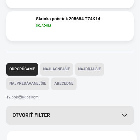
Skrinka poistiek 205684 TZ4K14
SKLADOM
R
a
ODPORÚČAME
NAJLACNEJŠIE
NAJDRAHŠIE
d
e
NAJPREDÁVANEJŠIE
ABECEDNE
n
i
12
položiek celkom
e
p
OTVORIŤ FILTER
r
o
d
V
u