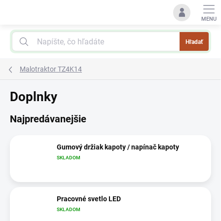
Prejsť
na
obsah
Hľadať
Malotraktor TZ4K14
Doplnky
Najpredávanejšie
Gumový držiak kapoty / napínač kapoty
SKLADOM
Pracovné svetlo LED
SKLADOM