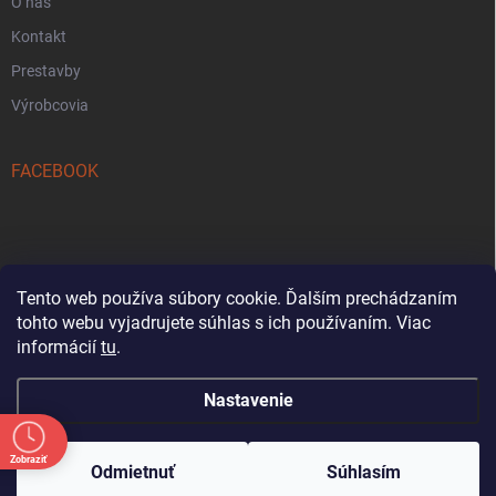
O nás
Kontakt
Prestavby
Výrobcovia
FACEBOOK
Tento web používa súbory cookie. Ďalším prechádzaním
tohto webu vyjadrujete súhlas s ich používaním. Viac
Reklamačný formulár
informácií
tu
.
Nastavenie
Oznam: Počas letnej sezóny bude od 18. 7. do
31. 8. každú sobotu predajňa zatvorená.
Zobraziť
Copyright 2026
Tezetkashop
. Všetky práva vyhradené.
Ďakujeme za pochopenie a tešíme sa na vašu
Odmietnuť
Súhlasím
návštevu počas ostatných otváracích dní.