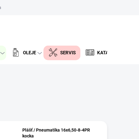
aktor
PRÁZDNY KOŠÍK
NÁKUPNÝ
KOŠÍK
OLEJE
SERVIS
KATALÓG DIELOV
Plášť / Pneumatika 16x6,50-8-4PR
kocka