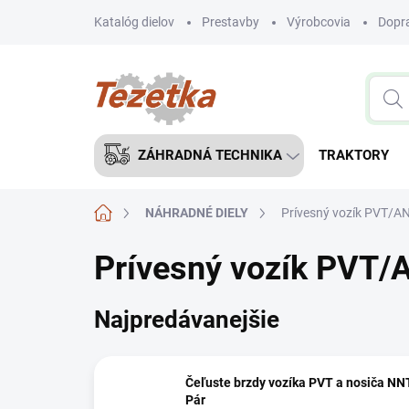
Prejsť
Katalóg dielov
Prestavby
Výrobcovia
Dopra
na
obsah
ZÁHRADNÁ TECHNIKA
TRAKTORY
Domov
NÁHRADNÉ DIELY
Prívesný vozík PVT/
Prívesný vozík PVT
Najpredávanejšie
Čeľuste brzdy vozíka PVT a nosiča NN
Pár