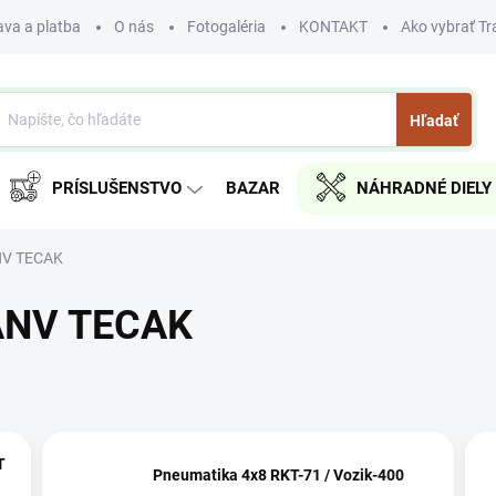
va a platba
O nás
Fotogaléria
KONTAKT
Ako vybrať Tr
Hľadať
PRÍSLUŠENSTVO
BAZAR
NÁHRADNÉ DIELY
ANV TECAK
/ANV TECAK
T
Pneumatika 4x8 RKT-71 / Vozik-400