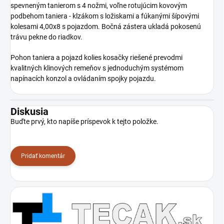
spevneným tanierom s 4 nožmi, voľne rotujúcim kovovým
podbehom taniera - klzákom s ložiskami a fúkanými šípovými
kolesami 4,00x8 s pojazdom. Bočná zástera ukladá pokosenú
trávu pekne do riadkov.
Pohon taniera a pojazd kolies kosačky riešené prevodmi
kvalitných klinových remeňov s jednoduchým systémom
napínacích konzol a ovládaním spojky pojazdu.
Diskusia
Buďte prvý, kto napíše príspevok k tejto položke.
Pridať komentár