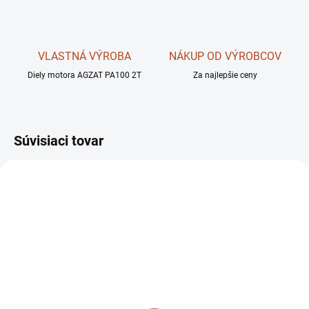
VLASTNÁ VÝROBA
NÁKUP OD VÝROBCOV
Diely motora AGZAT PA100 2T
Za najlepšie ceny
Súvisiaci tovar
SKLADOM
SKLADOM
Malotraktor VARI
Malotraktor VARI