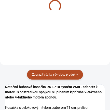
GCVx200 HONDA
KOHLER Command Pro
CV 224 OHV
Detail
Detail
V 4413
V4411
Zobraziť všetky súvisiace produkty
Rotačná bubnová kosačka RKT-710 systém VARI - adaptér k
motoru s odstredivou spojkou s upínaním k prírube 2-taktného
alebo 4-taktného motora sponou.
Kosačka s celokovovým telom, záberom 71 cm, prelisom