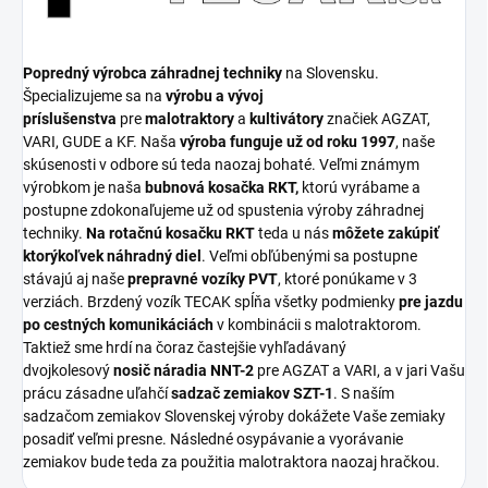
Popredný výrobca záhradnej techniky
na Slovensku.
Špecializujeme sa na
výrobu a vývoj
príslušenstva
pre
malotraktory
a
kultivátory
značiek AGZAT,
VARI, GUDE a KF. Naša
výroba funguje už od roku 1997
, naše
skúsenosti v odbore sú teda naozaj bohaté. Veľmi známym
výrobkom je naša
bubnová kosačka RKT,
ktorú vyrábame a
postupne zdokonaľujeme už od spustenia výroby záhradnej
techniky.
Na rotačnú kosačku RKT
teda u nás
môžete zakúpiť
ktorýkoľvek náhradný diel
. Veľmi obľúbenými sa postupne
stávajú aj naše
prepravné vozíky PVT
, ktoré ponúkame v 3
verziách. Brzdený vozík TECAK spĺňa všetky podmienky
pre jazdu
po cestných komunikáciách
v kombinácii s malotraktorom.
Taktiež sme hrdí na čoraz častejšie vyhľadávaný
dvojkolesový
nosič náradia NNT-2
pre AGZAT a VARI, a v jari Vašu
prácu zásadne uľahčí
sadzač zemiakov SZT-1
. S naším
sadzačom zemiakov Slovenskej výroby dokážete Vaše zemiaky
posadiť veľmi presne. Následné osypávanie a vyorávanie
zemiakov bude teda za použitia malotraktora naozaj hračkou.