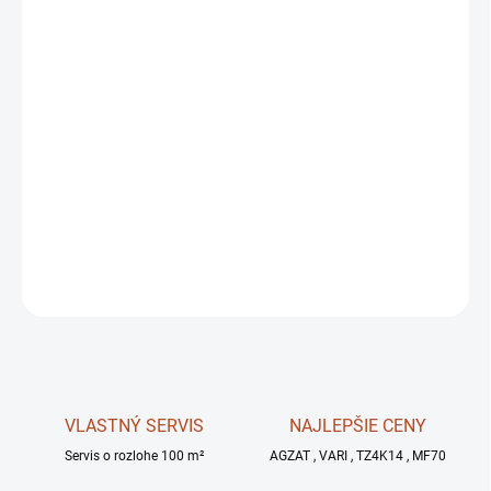
−
+
✅Priemer spojky
80mm
✅Pre motor
2
takt alebo
4
takt
✅Počet nožov -
4ks
✅max. záber –
70 cm
DETAILNÉ INFORMÁCIE
OPÝTAŤ SA
STRÁŽIŤ
VLASTNÝ SERVIS
NAJLEPŠIE CENY
Servis o rozlohe 100 m²
AGZAT , VARI , TZ4K14 , MF70