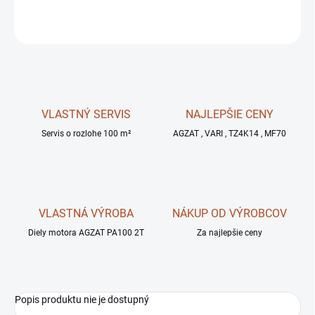
OPÝTAŤ SA
STRÁŽIŤ
VLASTNÝ SERVIS
NAJLEPŠIE CENY
Servis o rozlohe 100 m²
AGZAT , VARI , TZ4K14 , MF70
VLASTNÁ VÝROBA
NÁKUP OD VÝROBCOV
Diely motora AGZAT PA100 2T
Za najlepšie ceny
Popis produktu nie je dostupný