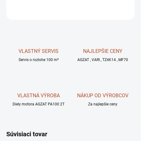
OPÝTAŤ SA
STRÁŽIŤ
VLASTNÝ SERVIS
NAJLEPŠIE CENY
Servis o rozlohe 100 m²
AGZAT , VARI , TZ4K14 , MF70
VLASTNÁ VÝROBA
NÁKUP OD VÝROBCOV
Diely motora AGZAT PA100 2T
Za najlepšie ceny
Súvisiaci tovar