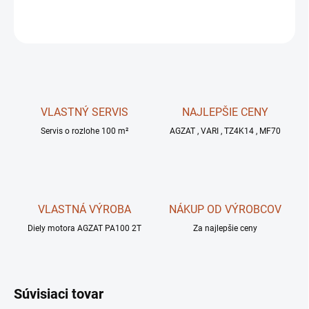
OPÝTAŤ SA
STRÁŽIŤ
VLASTNÝ SERVIS
NAJLEPŠIE CENY
Servis o rozlohe 100 m²
AGZAT , VARI , TZ4K14 , MF70
VLASTNÁ VÝROBA
NÁKUP OD VÝROBCOV
Diely motora AGZAT PA100 2T
Za najlepšie ceny
Súvisiaci tovar