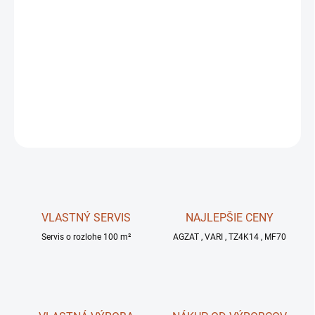
MOŽNOSTI
DORUČENIA
−
+
DETAILNÉ INFORMÁCIE
OPÝTAŤ SA
STRÁŽIŤ
VLASTNÝ SERVIS
NAJLEPŠIE CENY
Servis o rozlohe 100 m²
AGZAT , VARI , TZ4K14 , MF70