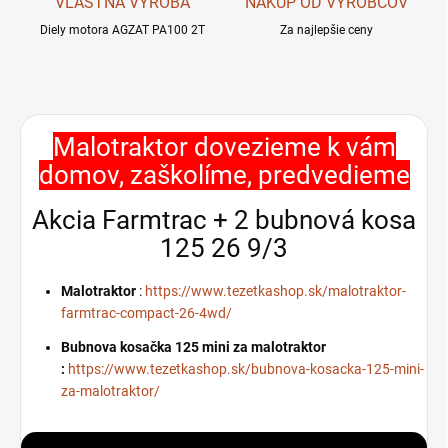
VLASTNÁ VÝROBA
NÁKUP OD VÝROBCOV
Diely motora AGZAT PA100 2T
Za najlepšie ceny
Malotraktor dovezieme k vám
domov, zaškolíme, predvedieme
Akcia Farmtrac + 2 bubnová kosa
125 26 9/3
Malotraktor
:
https://www.tezetkashop.sk/malotraktor-
farmtrac-compact-26-4wd/
Bubnova kosačka 125 mini za malotraktor
:
https://www.tezetkashop.sk/bubnova-kosacka-125-mini-
za-malotraktor/