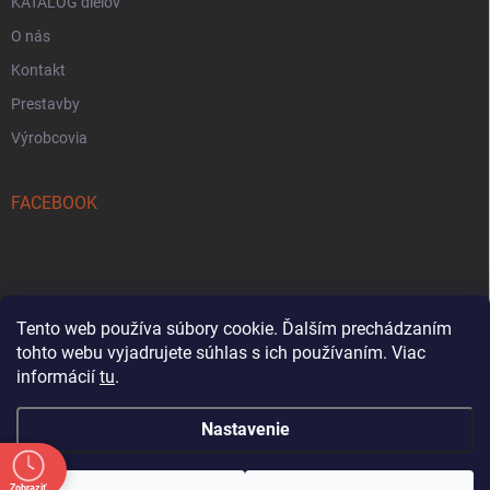
KATALÓG dielov
O nás
Kontakt
Prestavby
Výrobcovia
FACEBOOK
Tento web používa súbory cookie. Ďalším prechádzaním
tohto webu vyjadrujete súhlas s ich používaním. Viac
Reklamačný formulár
informácií
tu
.
Nastavenie
Oznam: Počas letnej sezóny bude od 18. 7. do
31. 8. každú sobotu predajňa zatvorená.
Zobraziť