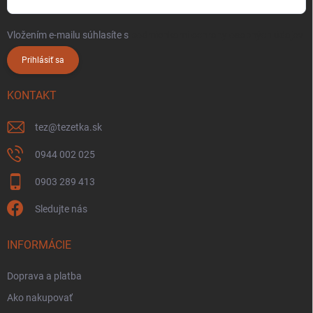
Vložením e-mailu súhlasíte s
podmienkami ochrany osobných údajov
Prihlásiť sa
KONTAKT
tez
@
tezetka.sk
0944 002 025
0903 289 413
Sledujte nás
INFORMÁCIE
Doprava a platba
Ako nakupovať