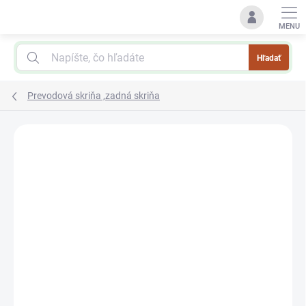
Prejsť
na
obsah
Hľadať
Prevodová skriňa ,zadná skriňa
Podrobnosti hodnotenia
Neohodnotené