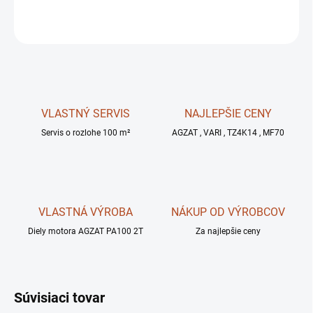
OPÝTAŤ SA
STRÁŽIŤ
VLASTNÝ SERVIS
NAJLEPŠIE CENY
Servis o rozlohe 100 m²
AGZAT , VARI , TZ4K14 , MF70
VLASTNÁ VÝROBA
NÁKUP OD VÝROBCOV
Diely motora AGZAT PA100 2T
Za najlepšie ceny
Súvisiaci tovar