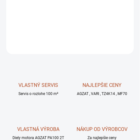
MOŽNOSTI
DORUČENIA
−
+
OPÝTAŤ SA
STRÁŽIŤ
VLASTNÝ SERVIS
NAJLEPŠIE CENY
Servis o rozlohe 100 m²
AGZAT , VARI , TZ4K14 , MF70
VLASTNÁ VÝROBA
NÁKUP OD VÝROBCOV
Diely motora AGZAT PA100 2T
Za najlepšie ceny