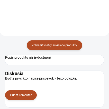
240/135-3102
238/9464623
Zobraziť všetky súvisiace produkty
Popis produktu nie je dostupný
Diskusia
Buďte prvý, kto napíše príspevok k tejto položke.
Pridať komentár