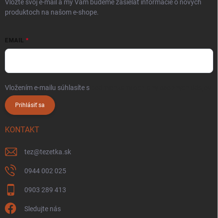
Vložte svoj e-mail a my Vám budeme zasielať informácie o nových
produktoch na našom e-shope.
EMAIL
Vložením e-mailu súhlasíte s
podmienkami ochrany osobných údajov
Prihlásiť sa
KONTAKT
tez
@
tezetka.sk
0944 002 025
0903 289 413
Sledujte nás