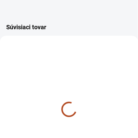
Súvisiaci tovar
SKLADOM
SKLADOM
Objímka gorbin 240
Palivová nádrž 238 MF70
MF70