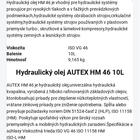
Hydraulický olej HM 46 je vhodný pre hydraulické systémy
pracujúce pri vysokých tlakoch a v ťažkých prevádzkových
podmienkach,hydraulické systémy obrábacích strojov,cirkulačné
systémy,hydraulické systémy strojov používaných v plastovom
priemysle.turbo-, skrutkové a lamelové kompresory,hydraulické
systémy zemných a lesníckych strojov.
Viskozita
ISO VG 46
Balenie
10L
Hmotnosť
9,165 kg
Hydraulický olej AUTEX HM 46 10L
AUTEX HM 46 je hydraulický olej,univerzálna hydraulická
kvapalina, vyrobená z hlboko rafinovaných základových olejov,
ktoréobsahujú prísady pre zlepšenie nízkoteplotných vlastností,
vrátane zinkovej prísady pre zníženie opotrebenia. Spĺňa alebo
prevyšuje požiadavky noriem DIN 51524-časť 2 (HLP), ISO 11158
(HM). Poskytuje spoľahlivý výkon pre široký rozsah
priemyselných a mobilných hydraulických zariadení.Špecifikácie a
súhlasy:Viskozitná trieda:ISO VG 46 ISO 11158 HM
ISO-L-HM