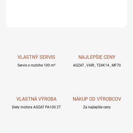
DETAILNÉ INFORMÁCIE
OPÝTAŤ SA
STRÁŽIŤ
VLASTNÝ SERVIS
NAJLEPŠIE CENY
Servis o rozlohe 100 m²
AGZAT , VARI , TZ4K14 , MF70
VLASTNÁ VÝROBA
NÁKUP OD VÝROBCOV
Diely motora AGZAT PA100 2T
Za najlepšie ceny