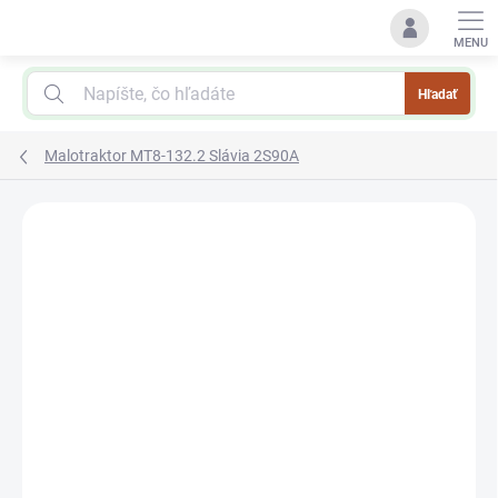
Prejsť
na
obsah
Hľadať
Malotraktor MT8-132.2 Slávia 2S90A
Podrobnosti hodnotenia
Neohodnotené