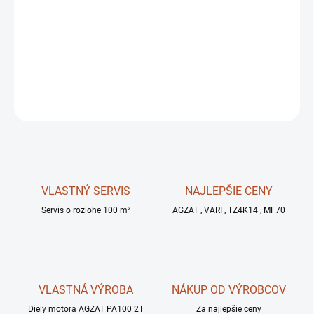
MOŽNOSTI
DORUČENIA
−
+
OPÝTAŤ SA
STRÁŽIŤ
VLASTNÝ SERVIS
NAJLEPŠIE CENY
Servis o rozlohe 100 m²
AGZAT , VARI , TZ4K14 , MF70
VLASTNÁ VÝROBA
NÁKUP OD VÝROBCOV
Diely motora AGZAT PA100 2T
Za najlepšie ceny