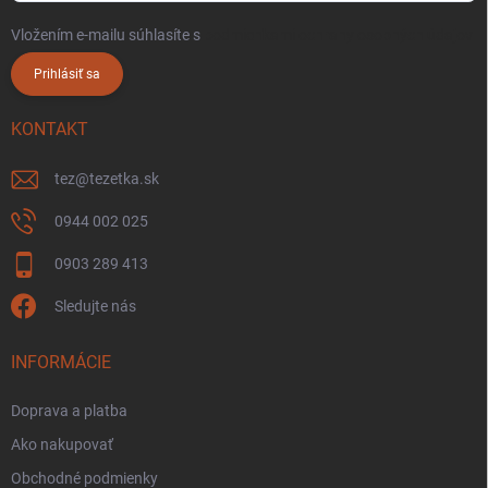
Vložením e-mailu súhlasíte s
podmienkami ochrany osobných údajov
Prihlásiť sa
KONTAKT
tez
@
tezetka.sk
0944 002 025
0903 289 413
Sledujte nás
INFORMÁCIE
Doprava a platba
Ako nakupovať
Obchodné podmienky