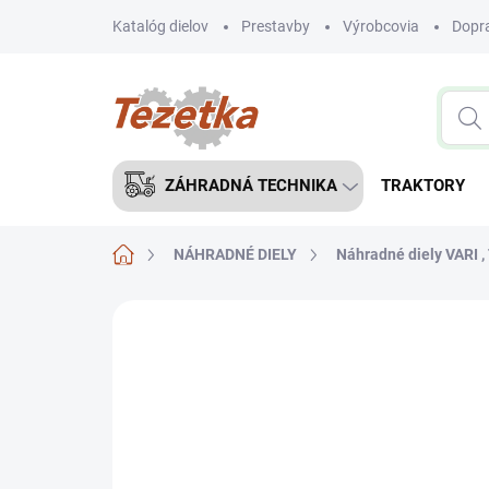
Prejsť
Katalóg dielov
Prestavby
Výrobcovia
Dopra
na
obsah
ZÁHRADNÁ TECHNIKA
TRAKTORY
Domov
NÁHRADNÉ DIELY
Náhradné diely VARI 
1 hodnotenie
Podrobnosti hodnoteni