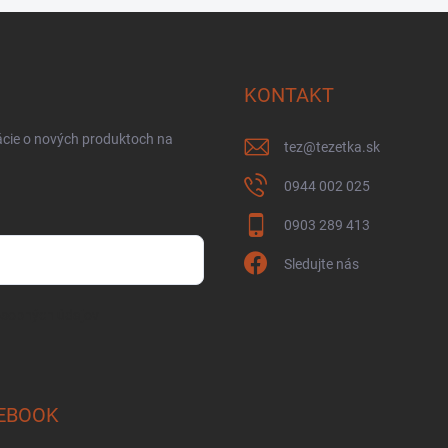
KONTAKT
ácie o nových produktoch na
tez
@
tezetka.sk
0944 002 025
0903 289 413
Sledujte nás
osobných údajov
EBOOK