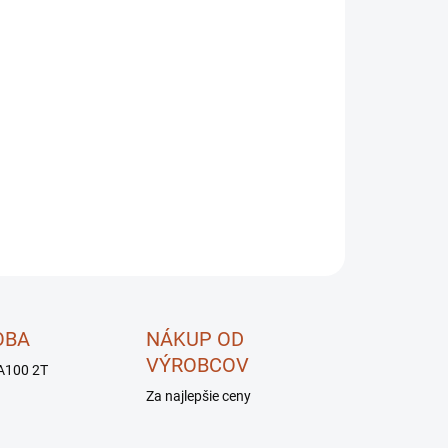
026
MOŽNOSTI DORUČENIA
OPÝTAŤ SA
STRÁŽIŤ
OBA
NÁKUP OD
VÝROBCOV
A100 2T
Za najlepšie ceny