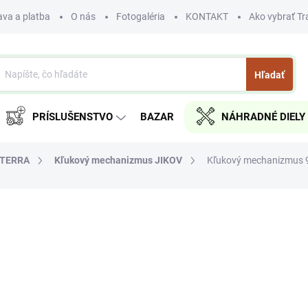
va a platba
O nás
Fotogaléria
KONTAKT
Ako vybrať Tr
Hľadať
PRÍSLUŠENSTVO
BAZAR
NÁHRADNÉ DIELY
, TERRA
Kľukový mechanizmus JIKOV
Kľukový mechanizmus 
a
€130
€158
€105,69 bez DPH
Jednotková
SKLADOM
cena: