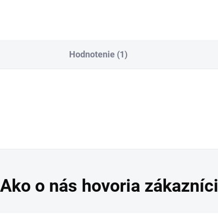
9943130
7930425
Hodnotenie (1)