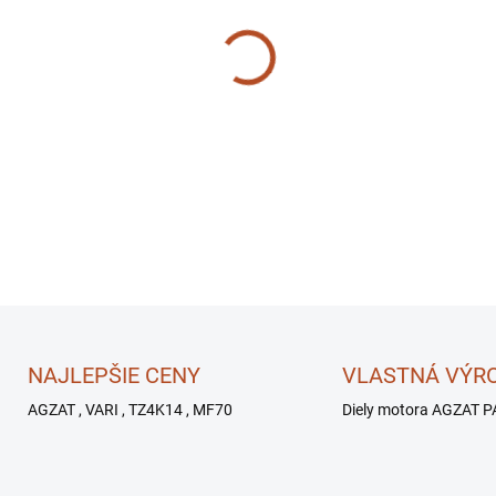
MÔŽEME DORUČIŤ DO:
10.8.2
−
+
NAJLEPŠIE CENY
VLASTNÁ VÝR
AGZAT , VARI , TZ4K14 , MF70
Diely motora AGZAT P