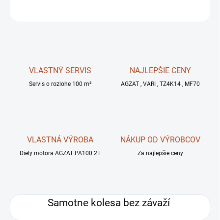
OPÝTAŤ SA
STRÁŽIŤ
VLASTNÝ SERVIS
NAJLEPŠIE CENY
Servis o rozlohe 100 m²
AGZAT , VARI , TZ4K14 , MF70
VLASTNÁ VÝROBA
NÁKUP OD VÝROBCOV
Diely motora AGZAT PA100 2T
Za najlepšie ceny
Samotne kolesa bez závaží