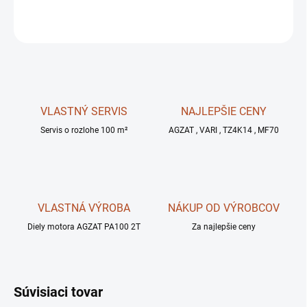
OPÝTAŤ SA
STRÁŽIŤ
VLASTNÝ SERVIS
NAJLEPŠIE CENY
Servis o rozlohe 100 m²
AGZAT , VARI , TZ4K14 , MF70
VLASTNÁ VÝROBA
NÁKUP OD VÝROBCOV
Diely motora AGZAT PA100 2T
Za najlepšie ceny
Súvisiaci tovar