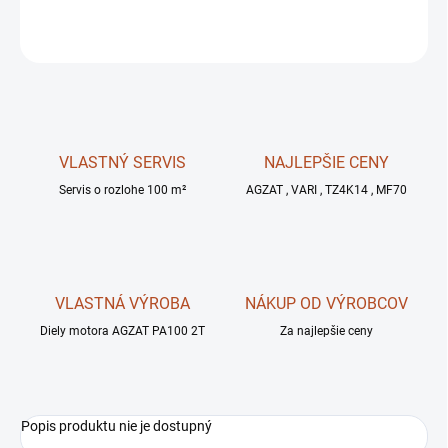
OPÝTAŤ SA
STRÁŽIŤ
VLASTNÝ SERVIS
NAJLEPŠIE CENY
Servis o rozlohe 100 m²
AGZAT , VARI , TZ4K14 , MF70
VLASTNÁ VÝROBA
NÁKUP OD VÝROBCOV
Diely motora AGZAT PA100 2T
Za najlepšie ceny
Popis produktu nie je dostupný