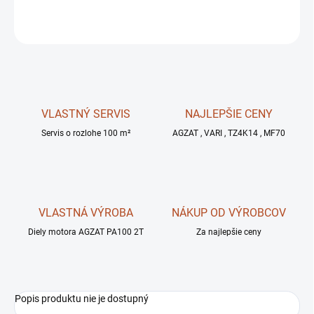
OPÝTAŤ SA
STRÁŽIŤ
VLASTNÝ SERVIS
NAJLEPŠIE CENY
Servis o rozlohe 100 m²
AGZAT , VARI , TZ4K14 , MF70
VLASTNÁ VÝROBA
NÁKUP OD VÝROBCOV
Diely motora AGZAT PA100 2T
Za najlepšie ceny
Popis produktu nie je dostupný