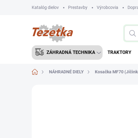
Prejsť
Katalóg dielov
Prestavby
Výrobcovia
Dopra
na
obsah
ZÁHRADNÁ TECHNIKA
TRAKTORY
Domov
NÁHRADNÉ DIELY
Kosačka MF70 (Jíčink
Neohodnotené
Podrobnosti hodnote