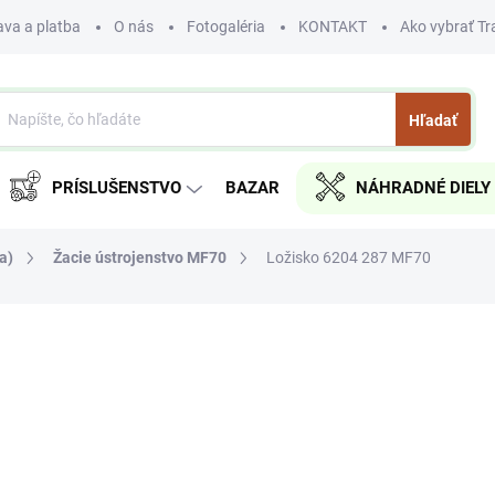
va a platba
O nás
Fotogaléria
KONTAKT
Ako vybrať Tr
Hľadať
PRÍSLUŠENSTVO
BAZAR
NÁHRADNÉ DIELY
a)
Žacie ústrojenstvo MF70
Ložisko 6204 287 MF70
nia
€3,20
€2,60 bez DPH
Jednotková
SKLADOM
cena:
MÔŽEME DORUČIŤ DO:
11.8.2