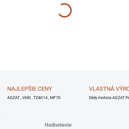
−
+
NAJLEPŠIE CENY
VLASTNÁ VÝR
AGZAT , VARI , TZ4K14 , MF70
Diely motora AGZAT P
Hodnotenie