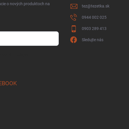
ácie o nových produktoch na
tez
@
tezetka.sk
0944 002 025
0903 289 413
Sledujte nás
osobných údajov
EBOOK