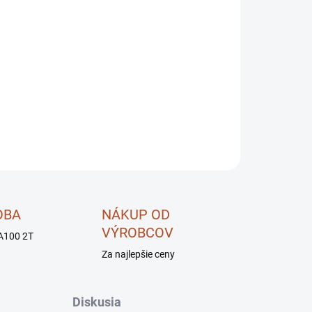
OPÝTAŤ SA
STRÁŽIŤ
OBA
NÁKUP OD
VÝROBCOV
A100 2T
Za najlepšie ceny
Diskusia