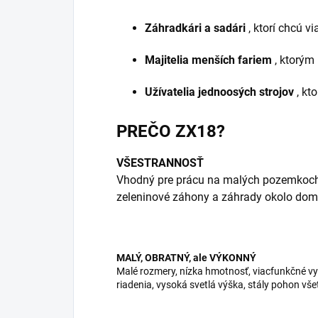
Záhradkári a sadári
, ktorí chcú v
Majitelia menších fariem
, ktorým
Užívatelia jednoosých strojov
, kt
PREČO ZX18?
VŠESTRANNOSŤ
Vhodný pre prácu na malých pozemkoch, 
zeleninové záhony a záhrady okolo dom
MALÝ, OBRATNÝ, ale VÝKONNÝ
Malé rozmery, nízka hmotnosť, viacfunkčné vy
riadenia, vysoká svetlá výška, stály pohon vše