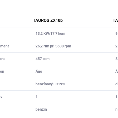
TAUROS ZX18b
TA
13,2 KW/17,7 koní
9
moment
26,2 Nm pri 3600 rpm
2
ora
457 ccm
5
hon
Áno
Á
benzínový FC192F
d
ov
1
1
benzín
n