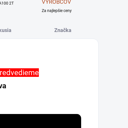
VÝROBCOV
A100 2T
Za najlepšie ceny
kusia
Značka
predvedieme
va