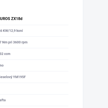
UROS ZX18d
,6 KW/12,9 koní
7 Nm pri 3600 rpm
32 ccm
no
ieselový YM195F
afta