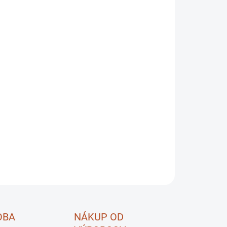
OPÝTAŤ SA
STRÁŽIŤ
OBA
NÁKUP OD