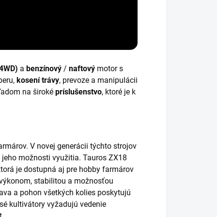
(4WD)
a
benzínový
/
naftový
motor s
beru,
kosení trávy
, prevoze a manipulácii
hľadom na široké
príslušenstvo
, ktoré je k
márov. V novej generácii týchto strojov
ú jeho možnosti využitia. Tauros ZX18
ktorá je dostupná aj pre hobby farmárov
é výkonom, stabilitou a možnosťou
ava a pohon všetkých kolies
poskytujú
sé kultivátory vyžadujú vedenie
t.