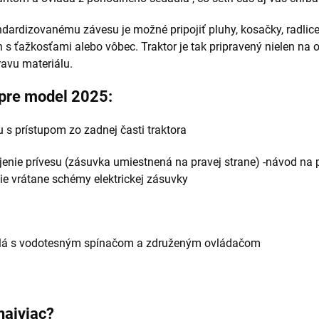
ardizovanému závesu je možné pripojiť pluhy, kosačky, radlice, 
n s ťažkosťami alebo vôbec. Traktor je tak pripravený nielen na o
ravu materiálu.
 pre model 2025:
 s prístupom zo zadnej časti traktora
ojenie prívesu (zásuvka umiestnená na pravej strane) -návod na 
ie vrátane schémy elektrickej zásuvky
etlá s vodotesným spínačom a združeným ovládačom
najviac?