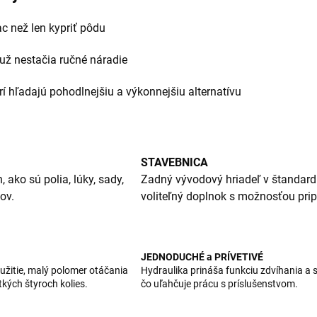
iac než len kypriť pôdu
 už nestačia ručné náradie
orí hľadajú pohodlnejšiu a výkonnejšiu alternatívu
STAVEBNICA
ako sú polia, lúky, sady,
Zadný vývodový hriadeľ v štandardn
ov.
voliteľný doplnok s možnosťou prip
JEDNODUCHÉ a PRÍVETIVÉ
užitie, malý polomer otáčania
Hydraulika prináša funkciu zdvíhania a 
tkých štyroch kolies.
čo uľahčuje prácu s príslušenstvom.