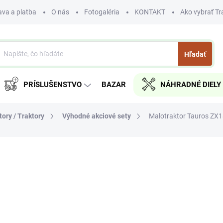
va a platba
O nás
Fotogaléria
KONTAKT
Ako vybrať Tr
Hľadať
PRÍSLUŠENSTVO
BAZAR
NÁHRADNÉ DIELY
ory / Traktory
Výhodné akciové sety
Malotraktor Tauros ZX18
a
ZNAČKA:
TAUROS
€4 574
€3 718,70 bez DPH
Jednotková
NA OBJEDNÁVKU
cena:
MOŽNOSTI DORUČENIA