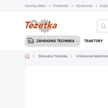
Prejsť
Katalóg dielov
Prestavby
Výrobcovia
Dopra
na
obsah
ZÁHRADNÁ TECHNIKA
TRAKTORY
Domov
Záhradná Technika
4 Kolesové Malotrakt
1 hodnotenie
Podrobnosti hodnoteni