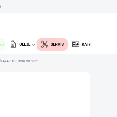
aktor
PRÁZDNY KOŠÍK
NÁKUPNÝ
KOŠÍK
OLEJE
SERVIS
KATALÓG DIELOV
 4x4 s radlicou na sneh