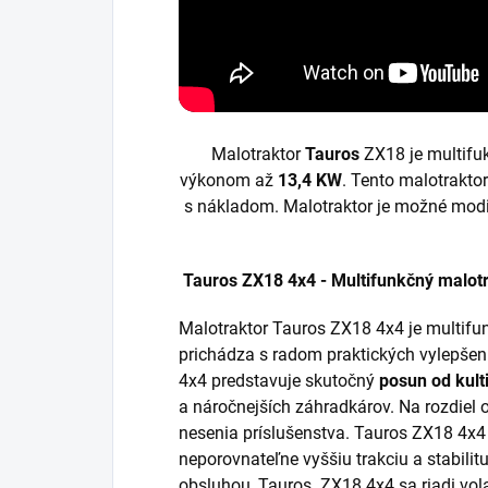
Malotraktor
Tauros
ZX18 je multifuk
výkonom až
13,4 KW
. Tento malotrakto
s nákladom. Malotraktor je možné modif
Tauros ZX18 4x4 - Multifunkčný malot
Malotraktor Tauros ZX18 4x4 je multifun
prichádza s radom praktických vylepšení
4x4 predstavuje skutočný
posun od kult
a náročnejších záhradkárov. Na rozdiel 
nesenia príslušenstva. Tauros ZX18 4x4 
neporovnateľne vyššiu trakciu a stabili
obsluhou, Tauros
ZX18 4x4 sa riadi vo