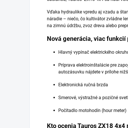
Vďaka hydraulike vpredu aj vzadu a štand
náradie – niečo, čo kultivátor zvládne le
na zimnú údržbu, zvoz dreva alebo prep
Nová generácia, viac funkcií
Hlavný vypínač elektrického okruhu
Príprava elektroinštalácie pre zap
autozásuvku nájdete v prílohe nižš
Elektronická ručná brzda
Smerové, výstražné a pozičné sv
Počítadlo motohodín (hour meter)
Kto ocenia Tauros ZX18 4x4 