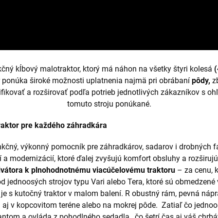
čný kĺbový malotraktor, ktorý má náhon na všetky štyri kolesá
r ponúka široké možnosti uplatnenia najmä pri obrábaní
pôdy,
z
ikovať a rozširovať podľa potrieb jednotlivých zákazníkov s o
tomuto stroju ponúkané.
raktor pre každého záhradkára
kčný, výkonný pomocník pre záhradkárov, sadarov i drobných far
 a modernizácií, ktoré ďalej zvyšujú komfort obsluhy a rozširuj
ivátora k plnohodnotnému viacúčelovému traktoru
– za cenu, 
od jednoosých strojov typu Vari alebo Tera, ktoré sú obmedzen
je s
kutočný traktor v malom balení. R
obustný rám,
pevná nápr
tu aj v kopcovitom teréne alebo na mokrej pôde.
Zatiaľ čo jednoo
lantom a ovláda z pohodlného sedadla
, čo šetrí čas aj váš chrbá