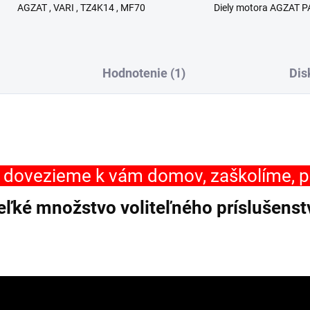
AGZAT , VARI , TZ4K14 , MF70
Diely motora AGZAT P
Hodnotenie (1)
Dis
r dovezieme k vám domov, zaškolíme, 
eľké množstvo voliteľného príslušenst