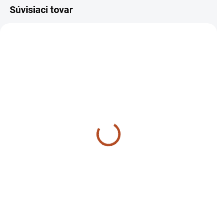
Súvisiaci tovar
SKLADOM
MOMENTÁLNE NEDOSTUPNÉ
Zadný rotavátor Tauros
Drvič buriny, Mulčovač
ZX18-R90
Tauros ZX18-M60
Detail