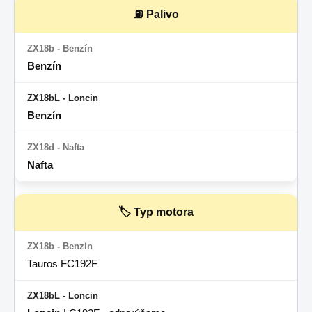
⛽ Palivo
Benzín
Benzín
Nafta
🏷 Typ motora
Tauros FC192F