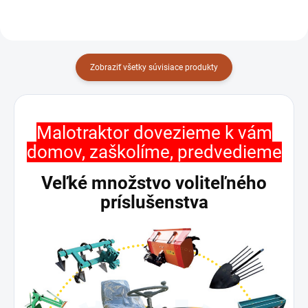
5547
5550
Zobraziť všetky súvisiace produkty
Malotraktor dovezieme k vám
domov, zaškolíme, predvedieme
Veľké množstvo voliteľného
príslušenstva