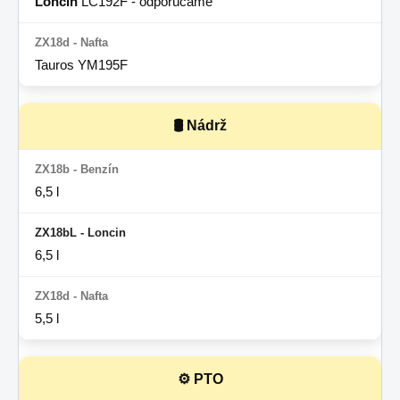
Loncin
LC192F - odporúčame
Tauros YM195F
🛢 Nádrž
6,5 l
6,5 l
5,5 l
⚙ PTO