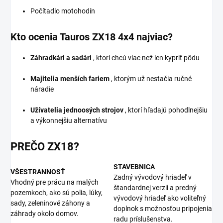
Počítadlo motohodín
Kto ocenia Tauros ZX18 4x4 najviac?
Záhradkári a sadári
, ktorí chcú viac než len kypriť pôdu
Majitelia menších fariem
, ktorým už nestačia ručné
náradie
Užívatelia jednoosých strojov
, ktorí hľadajú pohodlnejšiu
a výkonnejšiu alternatívu
PREČO ZX18?
STAVEBNICA
VŠESTRANNOSŤ
Zadný vývodový hriadeľ v
Vhodný pre prácu na malých
štandardnej verzii a predný
pozemkoch, ako sú polia, lúky,
vývodový hriadeľ ako voliteľný
sady, zeleninové záhony a
doplnok s možnosťou pripojenia
záhrady okolo domov.
radu príslušenstva.