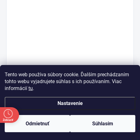
Tento web používa súbory cookie. Ďalším prechádzaním
tohto webu vyjadrujete súhlas s ich používaním. Viac
informácií
tu
.
2.predstavenie
Nastavenie
Oznam: Počas letnej sezóny bude od 18. 7. do
31. 8. každú sobotu predajňa zatvorená.
Zobraziť
Ďakujeme za pochopenie a tešíme sa na vašu
Odmietnuť
Súhlasím
návštevu počas ostatných otváracích dní.