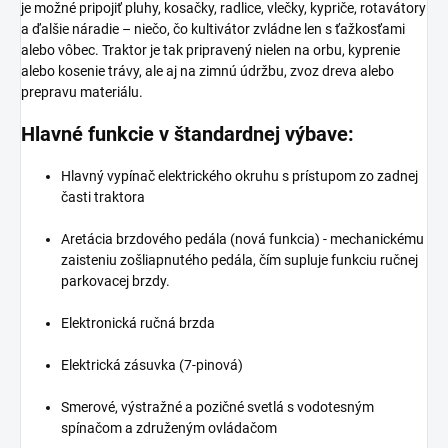
je možné pripojiť pluhy, kosačky, radlice, vlečky, kypriče, rotavátory
a ďalšie náradie – niečo, čo kultivátor zvládne len s ťažkosťami
alebo vôbec. Traktor je tak pripravený nielen na orbu, kyprenie
alebo kosenie trávy, ale aj na zimnú údržbu, zvoz dreva alebo
prepravu materiálu.
Hlavné funkcie v štandardnej výbave:
Hlavný vypínač elektrického okruhu s prístupom zo zadnej
časti traktora
Aretácia brzdového pedála (nová funkcia) - mechanickému
zaisteniu zošliapnutého pedála, čím supluje funkciu ručnej
parkovacej brzdy.
Elektronická ručná brzda
Elektrická zásuvka (7-pinová)
Smerové, výstražné a pozičné svetlá s vodotesným
spínačom a združeným ovládačom