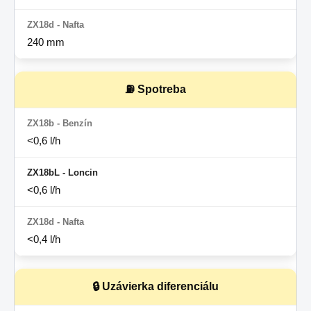
240 mm
⛽ Spotreba
<0,6 l/h
<0,6 l/h
<0,4 l/h
🔒 Uzávierka diferenciálu