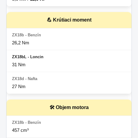
💪 Krútiaci moment
26,2 Nm
31 Nm
27 Nm
🛠 Objem motora
457 cm³