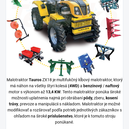
Malotraktor
Tauros
ZX18 je multifukčný kĺbový malotraktor, ktorý
má náhon na všetky štyri kolesá
(4WD)
a
benzínový
/
naftový
motor s výkonom až
13,4 KW
. Tento malotraktor ponúka široké
možnosti uplatnenia najmä pri obrábaní
pôdy,
zberu,
kosení
trávy
, prevoze a manipulácii s nákladom. Malotraktor je možné
modifikovať a rozširovať podľa potrieb jednotlivých zákazníkov s
ohľadom na široké
príslušenstvo
, ktoré je k tomuto stroju
ponúkané.