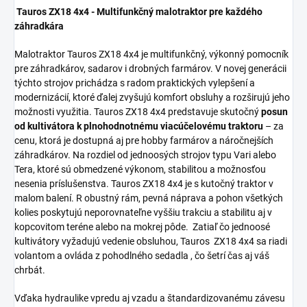
Tauros ZX18 4x4 - Multifunkčný malotraktor pre každého
záhradkára
Malotraktor Tauros ZX18 4x4 je multifunkčný, výkonný pomocník
pre záhradkárov, sadarov i drobných farmárov. V novej generácii
týchto strojov prichádza s radom praktických vylepšení a
modernizácií, ktoré ďalej zvyšujú komfort obsluhy a rozširujú jeho
možnosti využitia. Tauros ZX18 4x4 predstavuje skutočný
posun
od kultivátora k plnohodnotnému viacúčelovému traktoru
– za
cenu, ktorá je dostupná aj pre hobby farmárov a náročnejších
záhradkárov. Na rozdiel od jednoosých strojov typu Vari alebo
Tera, ktoré sú obmedzené výkonom, stabilitou a možnosťou
nesenia príslušenstva. Tauros ZX18 4x4 je s
kutočný traktor v
malom balení. R
obustný rám,
pevná náprava a pohon všetkých
kolies
poskytujú neporovnateľne vyššiu trakciu a stabilitu aj v
kopcovitom teréne alebo na mokrej pôde.
Zatiaľ čo jednoosé
kultivátory vyžadujú vedenie obsluhou, Tauros
ZX18 4x4 sa riadi
volantom a ovláda z pohodlného sedadla
, čo šetrí čas aj váš
chrbát.
Vďaka hydraulike vpredu aj vzadu a štandardizovanému závesu