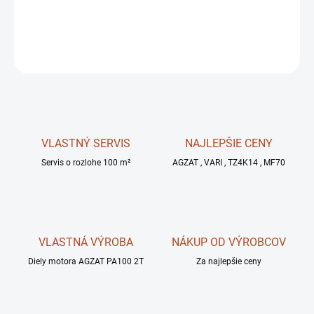
DETAILNÉ INFORMÁCIE
OPÝTAŤ SA
STRÁŽIŤ
VLASTNÝ SERVIS
NAJLEPŠIE CENY
Servis o rozlohe 100 m²
AGZAT , VARI , TZ4K14 , MF70
VLASTNÁ VÝROBA
NÁKUP OD VÝROBCOV
Diely motora AGZAT PA100 2T
Za najlepšie ceny