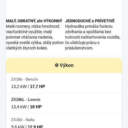
MALÝ, OBRATNÝ, ale VÝKONNÝ
JEDNODUCHÉ a PRÍVETIVÉ
Malé rozmery, nízka hmotnosť,
Hydraulika prináša funkciu
viacfunkčné využitie, malý
zdvíhania a spúšťania bez
polomer otáčania riadenia,
nutnosti naštartovania vozidla,
vysoká svetlá výška, stály pohon
čo uľahčuje prácu s
všetkých štyroch kolies.
príslušenstvom.
⚙️ Výkon
13,2 kW /
17,7 HP
13,4 kW /
18 HP
9,6 kW /
12,9 HP