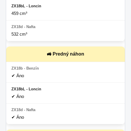
459 cm³
532 cm³
🚜 Predný náhon
✔ Áno
✔ Áno
✔ Áno