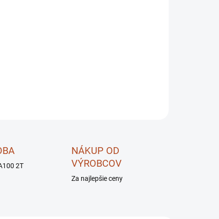
OPÝTAŤ SA
STRÁŽIŤ
OBA
NÁKUP OD
VÝROBCOV
A100 2T
Za najlepšie ceny