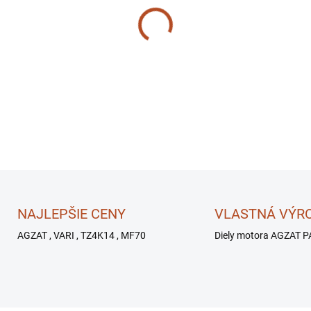
−
+
NAJLEPŠIE CENY
VLASTNÁ VÝR
AGZAT , VARI , TZ4K14 , MF70
Diely motora AGZAT P