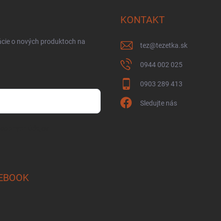
KONTAKT
ácie o nových produktoch na
tez
@
tezetka.sk
0944 002 025
0903 289 413
Sledujte nás
osobných údajov
EBOOK