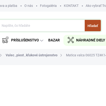
va a platba
O nás
Fotogaléria
KONTAKT
Ako vybrať Tr
Hľadať
PRÍSLUŠENSTVO
BAZAR
NÁHRADNÉ DIELY
Valec , piest , kľukové ústrojenstvo
Matica valca 06025 TZ4K1
nia
€4,50
€3,66 bez DPH
Jednotková
SKLADOM
cena:
MÔŽEME DORUČIŤ DO:
7.8.20