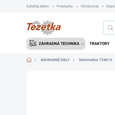
Prejsť
Katalóg dielov
Prestavby
Výrobcovia
Dopra
na
obsah
ZÁHRADNÁ TECHNIKA
TRAKTORY
Domov
NÁHRADNÉ DIELY
Malotraktor TZ4K14
Neohodnotené
Podrobnosti hodnote