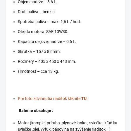
Objem nádrže – 3,6 L.
Druh paliva – benzín.
Spotreba paliva – max. 1,6 L / hod.
Olej do motora: SAE 10W30.
Kapacita olejovej nádrže – 0,6 L.
Skrutka – 157 x 82 mm.
Rozmery – 405 x 450 x 443 mm.
Hmotnosť – cca 13 kg.
Pre foto zdvihnutia riaditok kliknite
TU
:
Balenie obsahuje :
Motor (komplet príruba ,plynové lanko , sviečka, kľúč ku
sviečke ,olej, výfuk ,pásovina na zvýšenie riaditok )