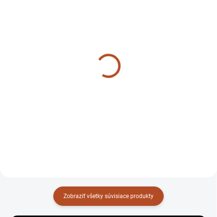
SKLADOM
SKLADOM
Tesnenie Výfuku, Tlmič
Sada tesnení motora
výfuku GERMAN
GERMAN
GR012
GR007
Zobraziť všetky súvisiace produkty