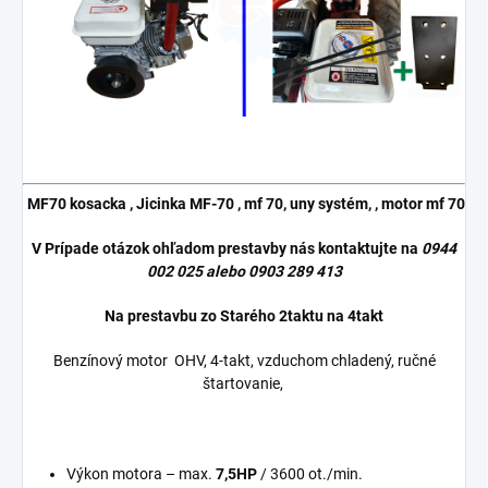
MF70 kosacka , Jicinka MF-70 , mf 70, uny systém, , motor mf 70
V Prípade otázok ohľadom prestavby nás kontaktujte na
0944
002 025
alebo
0903 289 413
Na prestavbu zo Starého 2taktu na 4takt
Benzínový motor OHV, 4-takt, vzduchom chladený, ručné
štartovanie,
Výkon motora – max.
7,5HP
/ 3600 ot./min.