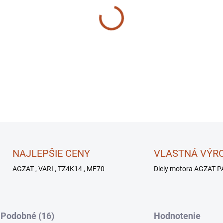
−
+
NAJLEPŠIE CENY
VLASTNÁ VÝR
AGZAT , VARI , TZ4K14 , MF70
Diely motora AGZAT P
Podobné (16)
Hodnotenie