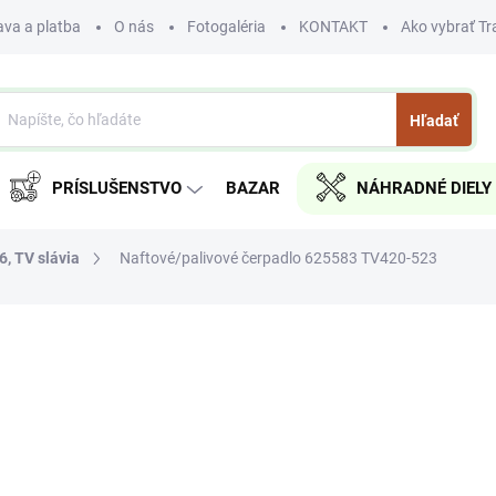
va a platba
O nás
Fotogaléria
KONTAKT
Ako vybrať Tr
Hľadať
PRÍSLUŠENSTVO
BAZAR
NÁHRADNÉ DIELY
, TV slávia
Naftové/palivové čerpadlo 625583 TV420-523
nia
€170
€138,21 bez DPH
Jednotková
SKLADOM
cena:
MÔŽEME DORUČIŤ DO:
11.8.2