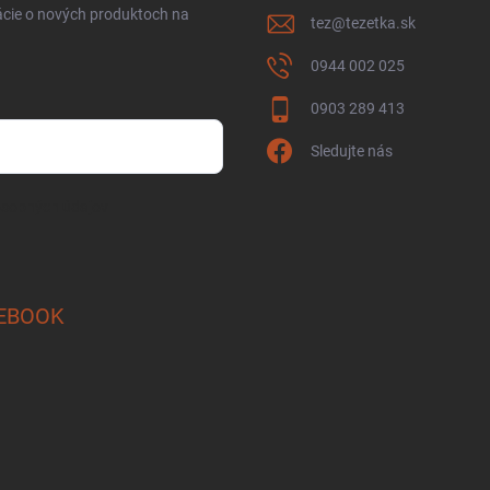
ácie o nových produktoch na
tez
@
tezetka.sk
0944 002 025
0903 289 413
Sledujte nás
osobných údajov
EBOOK