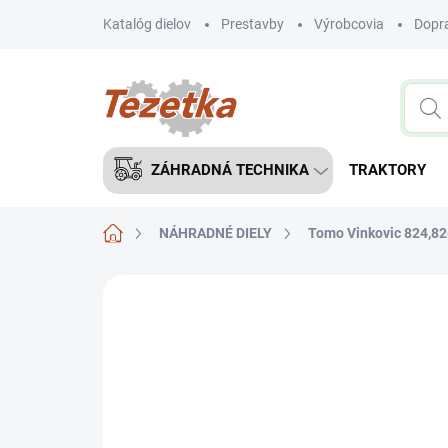
Prejsť
Katalóg dielov
Prestavby
Výrobcovia
Dopra
na
obsah
ZÁHRADNÁ TECHNIKA
TRAKTORY
Domov
NÁHRADNÉ DIELY
Tomo Vinkovic 824,826
Neohodnotené
Podrobnosti hodnote