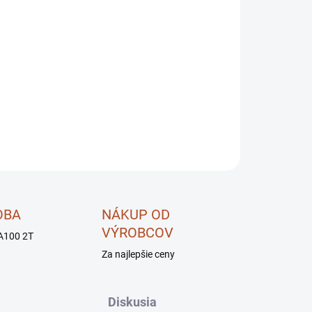
OPÝTAŤ SA
STRÁŽIŤ
OBA
NÁKUP OD
VÝROBCOV
A100 2T
Za najlepšie ceny
Diskusia