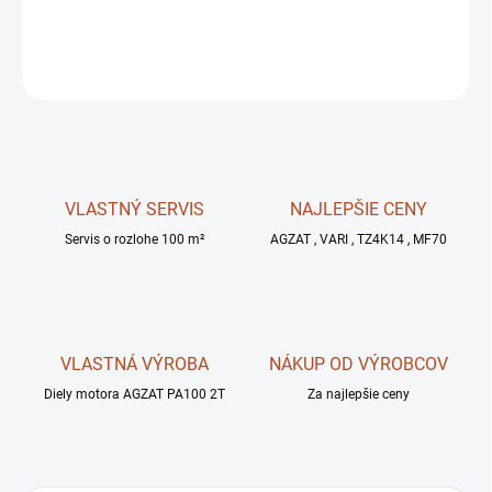
OPÝTAŤ SA
STRÁŽIŤ
VLASTNÝ SERVIS
NAJLEPŠIE CENY
Servis o rozlohe 100 m²
AGZAT , VARI , TZ4K14 , MF70
VLASTNÁ VÝROBA
NÁKUP OD VÝROBCOV
Diely motora AGZAT PA100 2T
Za najlepšie ceny