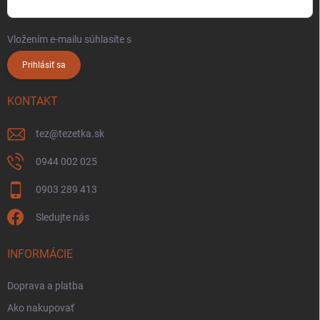
Vložením e-mailu súhlasíte s
podmienkami ochrany osobných údajov
Prihlásiť sa
KONTAKT
tez
@
tezetka.sk
0944 002 025
0903 289 413
Sledujte nás
INFORMÁCIE
Doprava a platba
Ako nakupovať