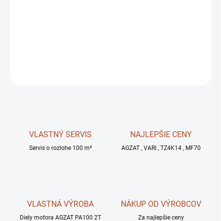
MOŽNOSTI
DORUČENIA
−
+
OPÝTAŤ SA
STRÁŽIŤ
VLASTNÝ SERVIS
NAJLEPŠIE CENY
Servis o rozlohe 100 m²
AGZAT , VARI , TZ4K14 , MF70
VLASTNÁ VÝROBA
NÁKUP OD VÝROBCOV
Diely motora AGZAT PA100 2T
Za najlepšie ceny