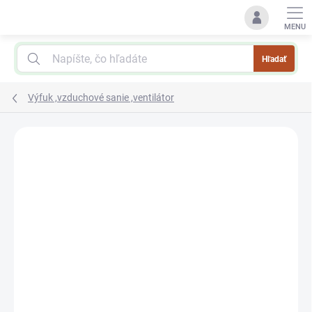
Prejsť
na
obsah
Hľadať
Výfuk ,vzduchové sanie ,ventilátor
Podrobnosti hodnotenia
Neohodnotené