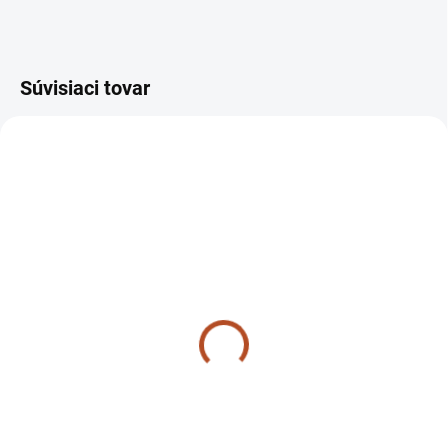
Súvisiaci tovar
SKLADOM
SKLADOM
Ložisko 6205N / 090006
Krúžok 07360 TZ4K14
TZ4K14