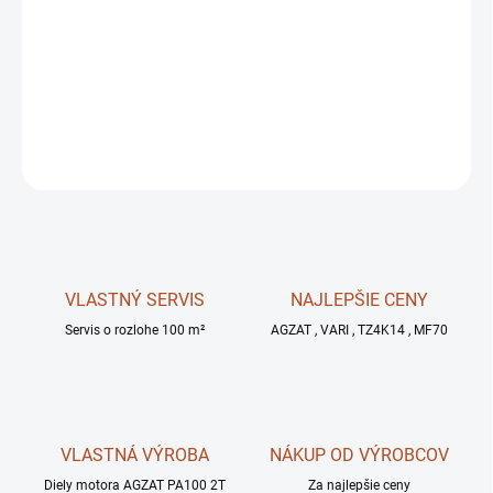
MOŽNOSTI
DORUČENIA
−
+
OPÝTAŤ SA
STRÁŽIŤ
VLASTNÝ SERVIS
NAJLEPŠIE CENY
Servis o rozlohe 100 m²
AGZAT , VARI , TZ4K14 , MF70
VLASTNÁ VÝROBA
NÁKUP OD VÝROBCOV
Diely motora AGZAT PA100 2T
Za najlepšie ceny