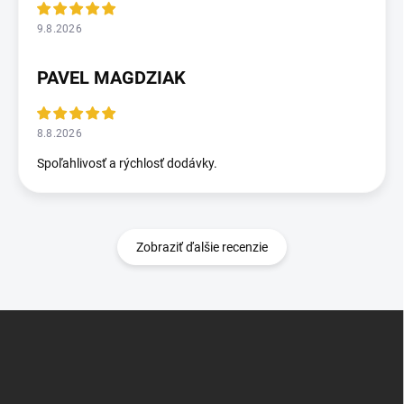
9.8.2026
PAVEL MAGDZIAK
8.8.2026
Spoľahlivosť a rýchlosť dodávky.
Zobraziť ďalšie recenzie
Z
á
p
ä
t