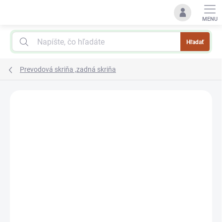
Prejsť
na
obsah
Hľadať
Prevodová skriňa ,zadná skriňa
Podrobnosti hodnotenia
Neohodnotené