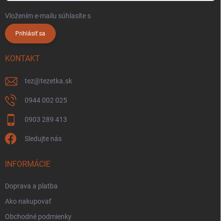
Vložením e-mailu súhlasíte s
podmienkami ochrany osobných údajov
Prihlásiť sa
KONTAKT
tez
@
tezetka.sk
0944 002 025
0903 289 413
Sledujte nás
INFORMÁCIE
Doprava a platba
Ako nakupovať
Obchodné podmienky