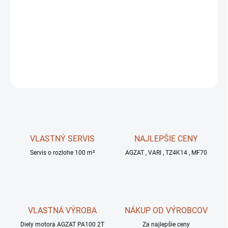
MOŽNOSTI
DORUČENIA
−
+
OPÝTAŤ SA
STRÁŽIŤ
VLASTNÝ SERVIS
NAJLEPŠIE CENY
Servis o rozlohe 100 m²
AGZAT , VARI , TZ4K14 , MF70
VLASTNÁ VÝROBA
NÁKUP OD VÝROBCOV
Diely motora AGZAT PA100 2T
Za najlepšie ceny