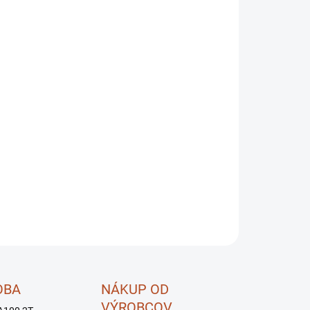
OPÝTAŤ SA
STRÁŽIŤ
OBA
NÁKUP OD
VÝROBCOV