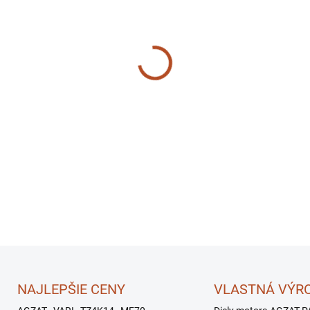
−
+
NAJLEPŠIE CENY
VLASTNÁ VÝR