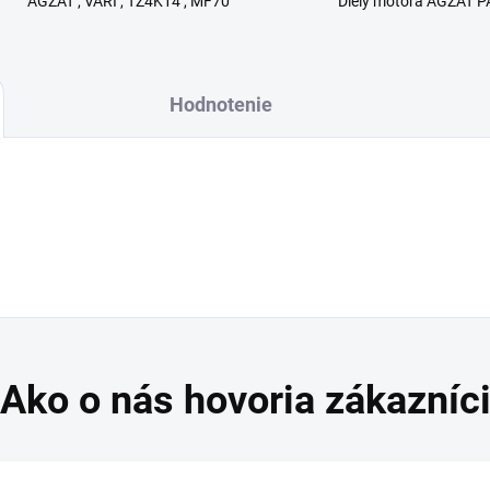
AGZAT , VARI , TZ4K14 , MF70
Diely motora AGZAT P
Hodnotenie