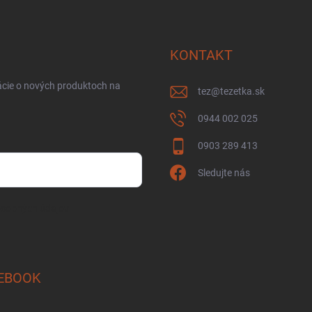
KONTAKT
ácie o nových produktoch na
tez
@
tezetka.sk
0944 002 025
0903 289 413
Sledujte nás
osobných údajov
EBOOK