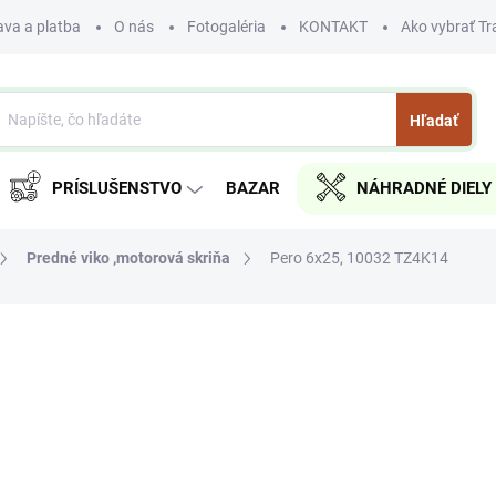
va a platba
O nás
Fotogaléria
KONTAKT
Ako vybrať Tr
Hľadať
PRÍSLUŠENSTVO
BAZAR
NÁHRADNÉ DIELY
Predné viko ,motorová skriňa
Pero 6x25, 10032 TZ4K14
nia
€1
€0,81 bez DPH
Jednotková
SKLADOM
cena:
MÔŽEME DORUČIŤ DO:
11.8.2