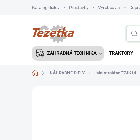
Prejsť
Katalóg dielov
Prestavby
Výrobcovia
Dopra
na
obsah
ZÁHRADNÁ TECHNIKA
TRAKTORY
Domov
NÁHRADNÉ DIELY
Malotraktor TZ4K14
Neohodnotené
Podrobnosti hodnote