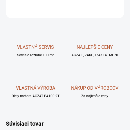
OPÝTAŤ SA
STRÁŽIŤ
VLASTNÝ SERVIS
NAJLEPŠIE CENY
Servis o rozlohe 100 m²
AGZAT , VARI , TZ4K14 , MF70
VLASTNÁ VÝROBA
NÁKUP OD VÝROBCOV
Diely motora AGZAT PA100 2T
Za najlepšie ceny
Súvisiaci tovar