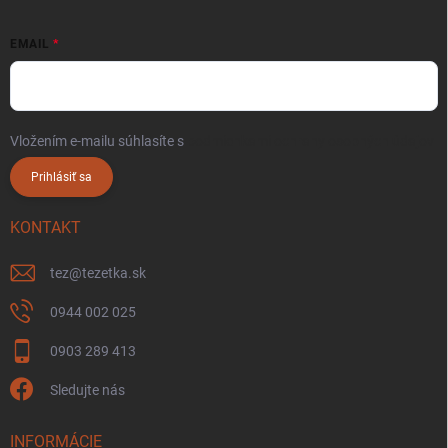
EMAIL
Vložením e-mailu súhlasíte s
podmienkami ochrany osobných údajov
Prihlásiť sa
KONTAKT
tez
@
tezetka.sk
0944 002 025
0903 289 413
Sledujte nás
INFORMÁCIE