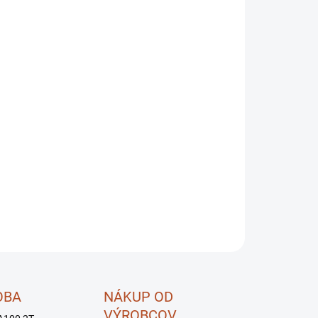
OPÝTAŤ SA
STRÁŽIŤ
OBA
NÁKUP OD
VÝROBCOV