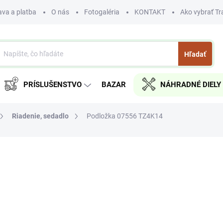
va a platba
O nás
Fotogaléria
KONTAKT
Ako vybrať Tr
Hľadať
PRÍSLUŠENSTVO
BAZAR
NÁHRADNÉ DIELY
Riadenie, sedadlo
Podložka 07556 TZ4K14
nia
€1,60
€1,30 bez DPH
Jednotková
SKLADOM
cena:
MÔŽEME DORUČIŤ DO:
11.8.2