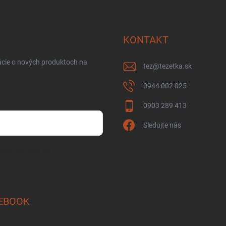
KONTAKT
ácie o nových produktoch na
tez
@
tezetka.sk
0944 002 025
0903 289 413
Sledujte nás
osobných údajov
EBOOK