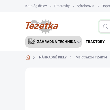
Prejsť
Katalóg dielov
Prestavby
Výrobcovia
Dopra
na
obsah
ZÁHRADNÁ TECHNIKA
TRAKTORY
Domov
NÁHRADNÉ DIELY
Malotraktor TZ4K14
Neohodnotené
Podrobnosti hodnote