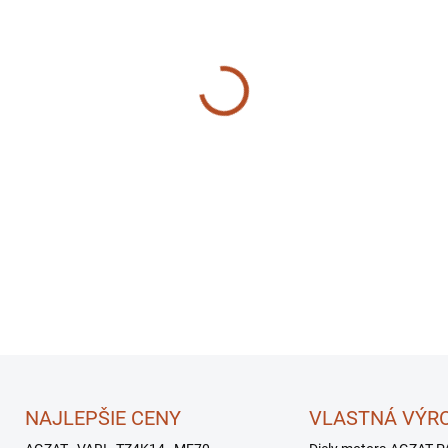
−
+
NAJLEPŠIE CENY
VLASTNÁ VÝR