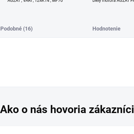
AGZAT , VARI , TZ4K14 , MF70
Diely motora AGZAT P
Podobné (16)
Hodnotenie