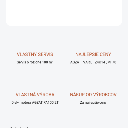
OPÝTAŤ SA
STRÁŽIŤ
VLASTNÝ SERVIS
NAJLEPŠIE CENY
Servis o rozlohe 100 m²
AGZAT , VARI , TZ4K14 , MF70
VLASTNÁ VÝROBA
NÁKUP OD VÝROBCOV
Diely motora AGZAT PA100 2T
Za najlepšie ceny