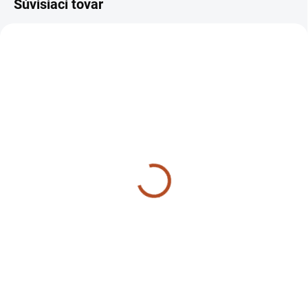
Súvisiaci tovar
SKLADOM
SKLADOM
Oska 140 MF70
Matica do kolesa 146
MF70
140/0-3812-005
146/CSN021401.24