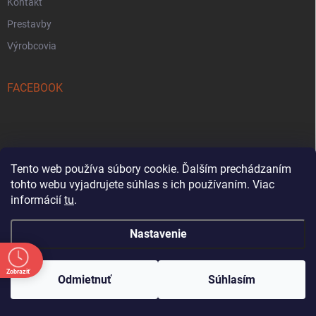
Kontakt
Prestavby
Výrobcovia
FACEBOOK
Tento web používa súbory cookie. Ďalším prechádzaním
tohto webu vyjadrujete súhlas s ich používaním. Viac
Reklamačný formulár
informácií
tu
.
Nastavenie
Oznam: Počas letnej sezóny bude od 18. 7. do
31. 8. každú sobotu predajňa zatvorená.
Zobraziť
Copyright 2026
Tezetkashop
. Všetky práva vyhradené.
Ďakujeme za pochopenie a tešíme sa na vašu
Odmietnuť
Súhlasím
návštevu počas ostatných otváracích dní.
Vytvoril Shoptet