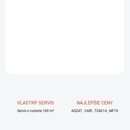
Upozornenie k vráteniu elektrických súčiastok
Elektrické súčiastky po zakúpení a prevzatí nie je možné vrátiť.
Dôvodom je, že po ich
zapojení
alebo neodbornej manipulácii
môže dôjsť k ich poškodeniu alebo narušeniu funkčnosti, ktoré nie
je možné spoľahlivo overiť. Z tohto dôvodu nie je možné takéto
výrobky prijať späť.
OPÝTAŤ SA
STRÁŽIŤ
VLASTNÝ SERVIS
NAJLEPŠIE CENY
Servis o rozlohe 100 m²
AGZAT , VARI , TZ4K14 , MF70