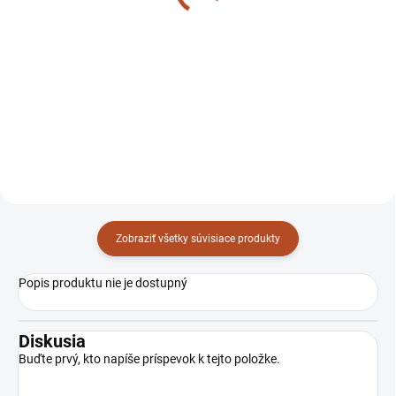
00261012
00261200.3
Zobraziť všetky súvisiace produkty
Popis produktu nie je dostupný
Diskusia
Buďte prvý, kto napíše príspevok k tejto položke.