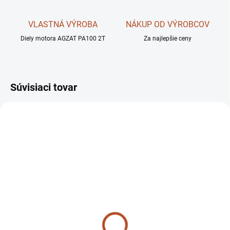
VLASTNÁ VÝROBA
NÁKUP OD VÝROBCOV
Diely motora AGZAT PA100 2T
Za najlepšie ceny
Súvisiaci tovar
AKCIA
SKLADOM
SKLADOM
Nosník statora 00261012
Elektrika + pol. jednotka
AGZAT
+ cievka AGZAT