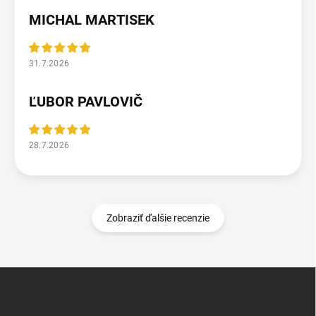
MICHAL MARTISEK
31.7.2026
ĽUBOR PAVLOVIČ
28.7.2026
Zobraziť ďalšie recenzie
Z
á
p