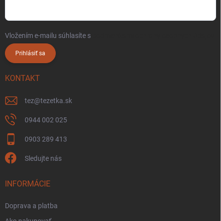
Vložením e-mailu súhlasíte s
podmienkami ochrany osobných údajov
Prihlásiť sa
KONTAKT
tez
@
tezetka.sk
0944 002 025
0903 289 413
Sledujte nás
INFORMÁCIE
Doprava a platba
Ako nakupovať