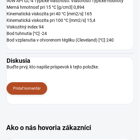
90W API GL-4 Typické vlastnosti: Vlastnosti Typické hodnoty
Merná hmotnosť pri 15 °C [g/cm3] 0,894
Kinematická viskozita pri 40 °C [mm2/s] 165
Kinematická viskozita pri 100 °C [mm2/s] 15,4
Viskozitný index 94
Bod tuhnutia [°C] -24
Bod vzplanutia v otvorenom tégliku (Cleveland) [°C] 240
Diskusia
Buďte prvý, kto napíše príspevok k tejto položke.
Pridať komentár