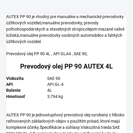
AUTEX PP 90 je vhodný pre manuálne a mechanické prevodovky
úžitkových vozidiel,manuálne prevodovky, prevody
poľnohospodárskych a stavebných strojov,olejom mazané valivé
ložiská,manuálne prevodovky osobných automobilov a ľahkých
úžitkových vozidiel.
Prevodový olej PP 90 4L , API GLA4 , SAE 90,
Prevodový olej PP 90 AUTEX 4L
Viskozita
SAE 90
API
API GL-4
Balenie
4L
Hmotnosť
3,794 kg
AUTEX PP 90 je jednostupňový prevodový olej vyrobený z hlboko
rafinovaných základových olejov s použitím prísad, ktoré majú
komplexné účinky.Špecifikácie a súhlasy:Viskozitná trieda:SAE