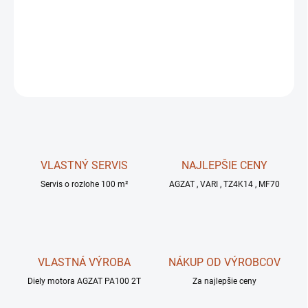
Prevodový olej PP 90 4L , API GLA4 , SAE 90,
DETAILNÉ INFORMÁCIE
OPÝTAŤ SA
STRÁŽIŤ
VLASTNÝ SERVIS
NAJLEPŠIE CENY
Servis o rozlohe 100 m²
AGZAT , VARI , TZ4K14 , MF70
VLASTNÁ VÝROBA
NÁKUP OD VÝROBCOV
Diely motora AGZAT PA100 2T
Za najlepšie ceny