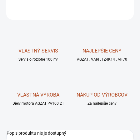
OPÝTAŤ SA
STRÁŽIŤ
VLASTNÝ SERVIS
NAJLEPŠIE CENY
Servis o rozlohe 100 m²
AGZAT , VARI , TZ4K14 , MF70
VLASTNÁ VÝROBA
NÁKUP OD VÝROBCOV
Diely motora AGZAT PA100 2T
Za najlepšie ceny
Popis produktu nie je dostupný