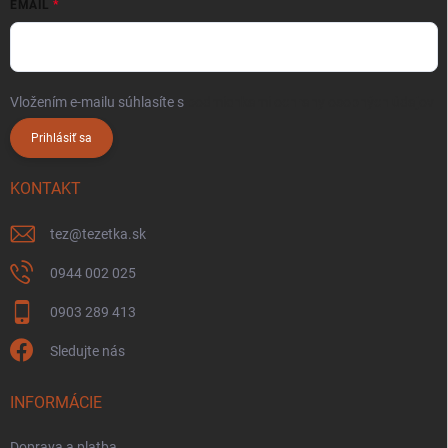
EMAIL
Vložením e-mailu súhlasíte s
podmienkami ochrany osobných údajov
Prihlásiť sa
KONTAKT
tez
@
tezetka.sk
0944 002 025
0903 289 413
Sledujte nás
INFORMÁCIE
Doprava a platba