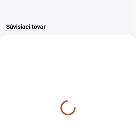
Súvisiaci tovar
SKLADOM
Brzdový bubon 07410
TZ4K14