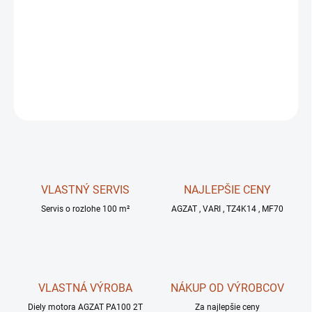
MOŽNOSTI
DORUČENIA
−
+
OPÝTAŤ SA
STRÁŽIŤ
VLASTNÝ SERVIS
NAJLEPŠIE CENY
Servis o rozlohe 100 m²
AGZAT , VARI , TZ4K14 , MF70
VLASTNÁ VÝROBA
NÁKUP OD VÝROBCOV
Diely motora AGZAT PA100 2T
Za najlepšie ceny