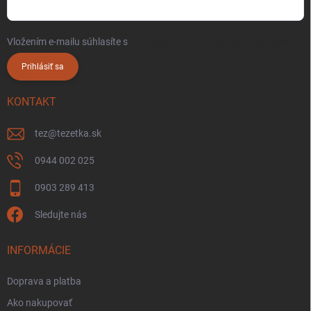
Vložením e-mailu súhlasíte s
podmienkami ochrany osobných údajov
Prihlásiť sa
KONTAKT
tez
@
tezetka.sk
0944 002 025
0903 289 413
Sledujte nás
INFORMÁCIE
Doprava a platba
Ako nakupovať