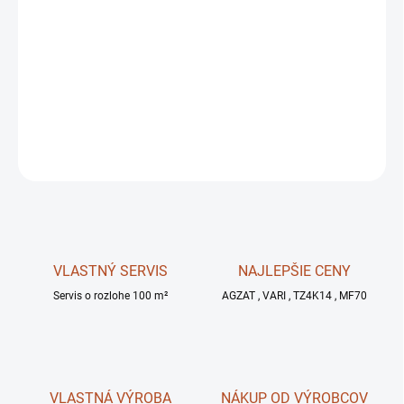
10.8.2026
MOŽNOSTI
DORUČENIA
−
+
OPÝTAŤ SA
STRÁŽIŤ
VLASTNÝ SERVIS
NAJLEPŠIE CENY
Servis o rozlohe 100 m²
AGZAT , VARI , TZ4K14 , MF70
VLASTNÁ VÝROBA
NÁKUP OD VÝROBCOV