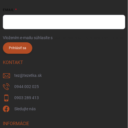
EMAIL
Vložením e-mailu súhlasíte s
podmienkami ochrany osobných údajov
Prihlásiť sa
KONTAKT
tez
@
tezetka.sk
0944 002 025
0903 289 413
Sledujte nás
INFORMÁCIE