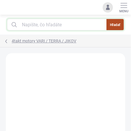
Prejsť
na
obsah
Hľadať
4takt motory VARI / TERRA / JIKOV
Podrobnosti hodnotenia
Neohodnotené