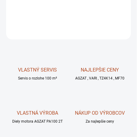
DETAILNÉ INFORMÁCIE
OPÝTAŤ SA
STRÁŽIŤ
VLASTNÝ SERVIS
NAJLEPŠIE CENY
Servis o rozlohe 100 m²
AGZAT , VARI , TZ4K14 , MF70
VLASTNÁ VÝROBA
NÁKUP OD VÝROBCOV
Diely motora AGZAT PA100 2T
Za najlepšie ceny