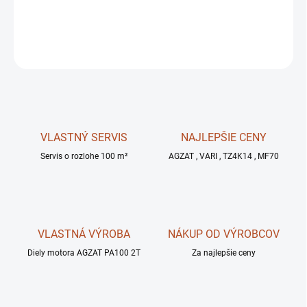
DETAILNÉ INFORMÁCIE
OPÝTAŤ SA
STRÁŽIŤ
VLASTNÝ SERVIS
NAJLEPŠIE CENY
Servis o rozlohe 100 m²
AGZAT , VARI , TZ4K14 , MF70
VLASTNÁ VÝROBA
NÁKUP OD VÝROBCOV
Diely motora AGZAT PA100 2T
Za najlepšie ceny