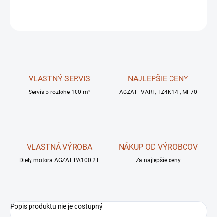
OPÝTAŤ SA
STRÁŽIŤ
VLASTNÝ SERVIS
NAJLEPŠIE CENY
Servis o rozlohe 100 m²
AGZAT , VARI , TZ4K14 , MF70
VLASTNÁ VÝROBA
NÁKUP OD VÝROBCOV
Diely motora AGZAT PA100 2T
Za najlepšie ceny
Popis produktu nie je dostupný