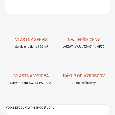
OPÝTAŤ SA
STRÁŽIŤ
VLASTNÝ SERVIS
NAJLEPŠIE CENY
Servis o rozlohe 100 m²
AGZAT , VARI , TZ4K14 , MF70
VLASTNÁ VÝROBA
NÁKUP OD VÝROBCOV
Diely motora AGZAT PA100 2T
Za najlepšie ceny
Popis produktu nie je dostupný