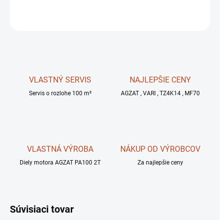
OPÝTAŤ SA
STRÁŽIŤ
VLASTNÝ SERVIS
NAJLEPŠIE CENY
Servis o rozlohe 100 m²
AGZAT , VARI , TZ4K14 , MF70
VLASTNÁ VÝROBA
NÁKUP OD VÝROBCOV
Diely motora AGZAT PA100 2T
Za najlepšie ceny
Súvisiaci tovar