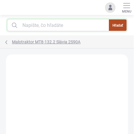
Prejsť
na
obsah
Hľadať
Malotraktor MT8-132.2 Slávia 2S90A
Podrobnosti hodnotenia
Neohodnotené