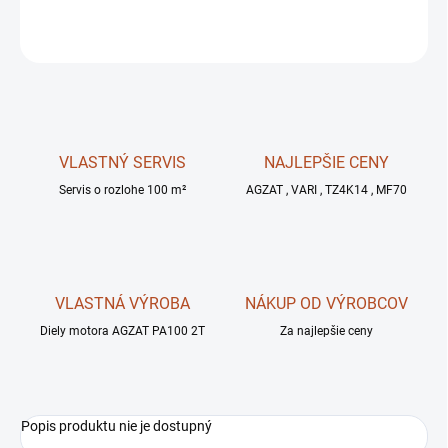
OPÝTAŤ SA
STRÁŽIŤ
VLASTNÝ SERVIS
NAJLEPŠIE CENY
Servis o rozlohe 100 m²
AGZAT , VARI , TZ4K14 , MF70
VLASTNÁ VÝROBA
NÁKUP OD VÝROBCOV
Diely motora AGZAT PA100 2T
Za najlepšie ceny
Popis produktu nie je dostupný