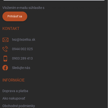
Vložením e-mailu súhlasíte s
podmienkami ochrany osobných údajov
Prihlásiť sa
KONTAKT
tez
@
tezetka.sk
0944 002 025
0903 289 413
Sledujte nás
INFORMÁCIE
Doprava a platba
Ako nakupovať
Obchodné podmienky