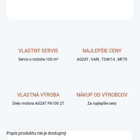
OPÝTAŤ SA
STRÁŽIŤ
VLASTNÝ SERVIS
NAJLEPŠIE CENY
Servis o rozlohe 100 m²
AGZAT , VARI , TZ4K14 , MF70
VLASTNÁ VÝROBA
NÁKUP OD VÝROBCOV
Diely motora AGZAT PA100 2T
Za najlepšie ceny
Popis produktu nie je dostupný