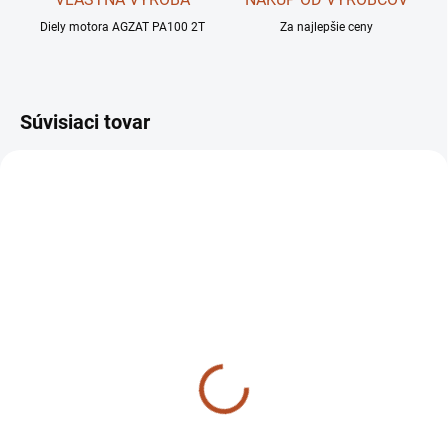
Diely motora AGZAT PA100 2T
Za najlepšie ceny
Súvisiaci tovar
SKLADOM
SKLADOM
Svorka batérie TZ4K14
Zadné svetlo
štvorhranné TZ4K14
Detail