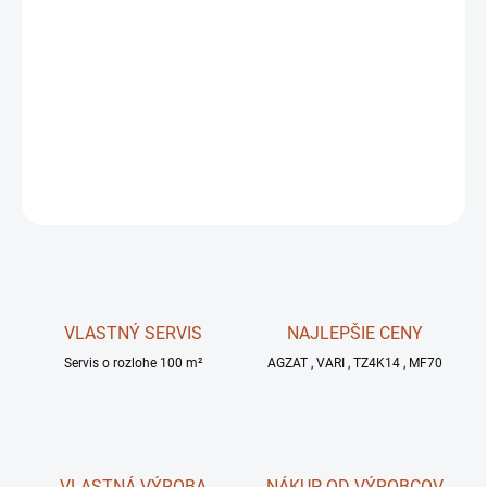
MÔŽEME DORUČIŤ DO:
ZVOĽTE VARIANT
MOŽNOSTI DORUČENIA
−
+
OPÝTAŤ SA
STRÁŽIŤ
VLASTNÝ SERVIS
NAJLEPŠIE CENY
Servis o rozlohe 100 m²
AGZAT , VARI , TZ4K14 , MF70
VLASTNÁ VÝROBA
NÁKUP OD VÝROBCOV