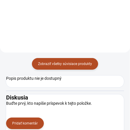
Detail
205103-P
TZ308614.4P
Zobraziť všetky súvisiace produkty
Popis produktu nie je dostupný
Diskusia
Buďte prvý, kto napíše príspevok k tejto položke.
Pridať komentár