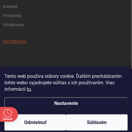
Kontakt
Prestavby
Výrobcovia
FACEBOOK
Tento web používa súbory cookie. Ďalším prechádzaním
tohto webu vyjadrujete súhlas s ich používaním. Viac
Reklamačný formulár
informácií
tu
.
Nastavenie
Oznam: Počas letnej sezóny bude od 18. 7. do
31. 8. každú sobotu predajňa zatvorená.
Zobraziť
Copyright 2026
Tezetkashop
. Všetky práva vyhradené.
Ďakujeme za pochopenie a tešíme sa na vašu
Odmietnuť
Súhlasím
návštevu počas ostatných otváracích dní.
Vytvoril Shoptet