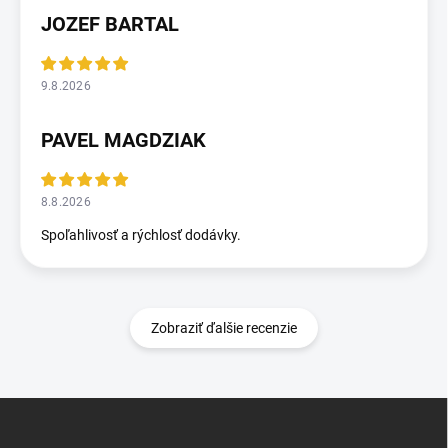
JOZEF BARTAL
9.8.2026
PAVEL MAGDZIAK
8.8.2026
Spoľahlivosť a rýchlosť dodávky.
Zobraziť ďalšie recenzie
Z
á