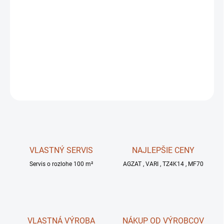
11.8.2026
MOŽNOSTI
DORUČENIA
−
+
OPÝTAŤ SA
STRÁŽIŤ
VLASTNÝ SERVIS
NAJLEPŠIE CENY
Servis o rozlohe 100 m²
AGZAT , VARI , TZ4K14 , MF70
VLASTNÁ VÝROBA
NÁKUP OD VÝROBCOV