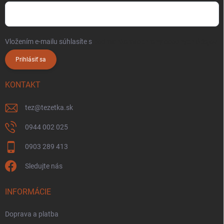
Vložením e-mailu súhlasíte s
podmienkami ochrany osobných údajov
Prihlásiť sa
KONTAKT
tez
@
tezetka.sk
0944 002 025
0903 289 413
Sledujte nás
INFORMÁCIE
Doprava a platba