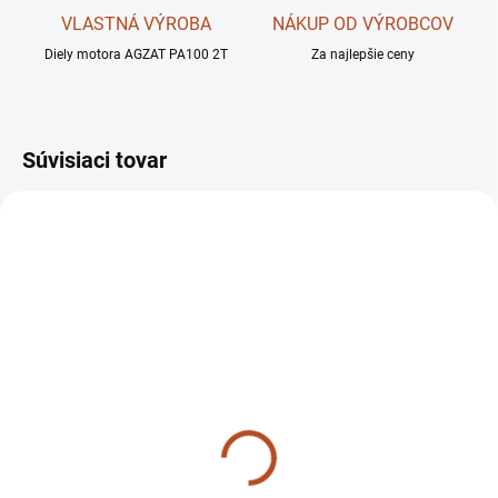
VLASTNÁ VÝROBA
NÁKUP OD VÝROBCOV
Diely motora AGZAT PA100 2T
Za najlepšie ceny
Súvisiaci tovar
SKLADOM
SKLADOM
Bočný doraz 00240058
Gumové puzdro
AGZAT
00240051 AGZAT