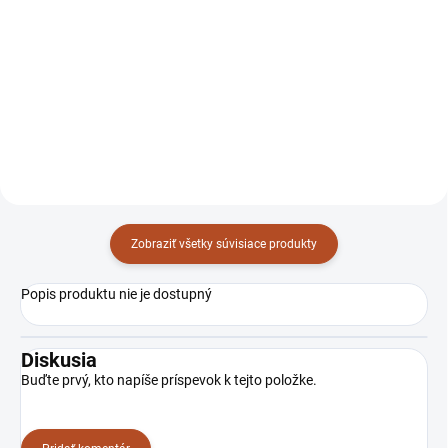
00240058
00240051
Zobraziť všetky súvisiace produkty
Popis produktu nie je dostupný
Diskusia
Buďte prvý, kto napíše príspevok k tejto položke.