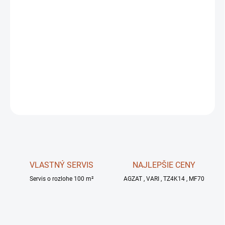
MÔŽEME
DORUČIŤ DO:
11.8.2026
MOŽNOSTI
DORUČENIA
−
+
OPÝTAŤ SA
STRÁŽIŤ
VLASTNÝ SERVIS
NAJLEPŠIE CENY
Servis o rozlohe 100 m²
AGZAT , VARI , TZ4K14 , MF70