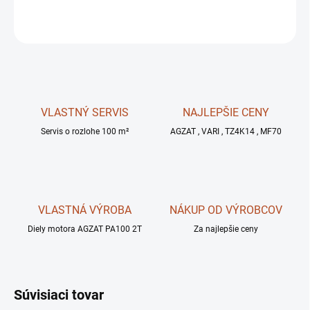
OPÝTAŤ SA
STRÁŽIŤ
VLASTNÝ SERVIS
NAJLEPŠIE CENY
Servis o rozlohe 100 m²
AGZAT , VARI , TZ4K14 , MF70
VLASTNÁ VÝROBA
NÁKUP OD VÝROBCOV
Diely motora AGZAT PA100 2T
Za najlepšie ceny
Súvisiaci tovar